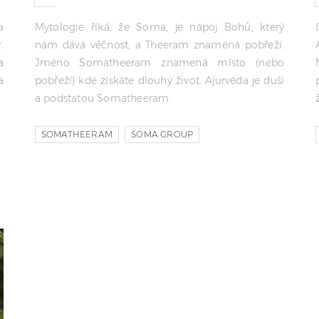
a
Mytologie říká, že Soma, je nápoj Bohů, který
.
nám dává věčnost, a Theeram znamená pobřeží.
a
Jméno Somatheeram znamená místo (nebo
a
pobřeží) kde získáte dlouhý život. Ajurvéda je duší
a podstatou Somatheeram.
SOMATHEERAM
SOMA GROUP
BABY MATHEW