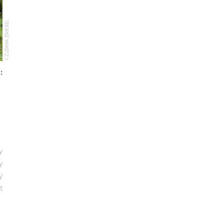
© ZUZANA ZWIEBEL
y
y
ý
t