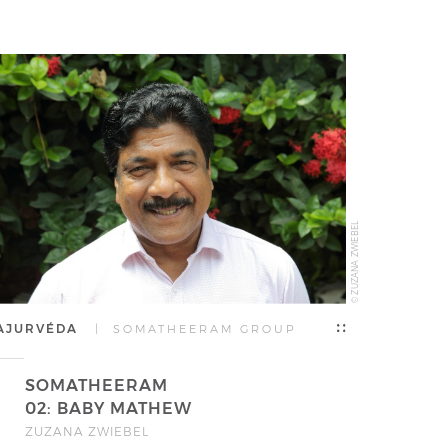
© ZUZANA ZWIEBEL
AJURVÉDA
| SOMATHEERAM GROUP
SOMATHEERAM
02: BABY MATHEW
ZUZANA ZWIEBEL