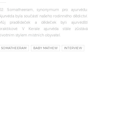
02: Somatheeram, synonymum pro ayurvédu:
Ajurvéda byla součástí našeho rodinného dědictví.
Můj pradědeček a dědeček byli ajurvédští
praktikové. V Kerale ajurvéda stále zůstává
životním stylem místních obyvatel.
SOMATHEERAM
BABY MATHEW
INTERVIEW