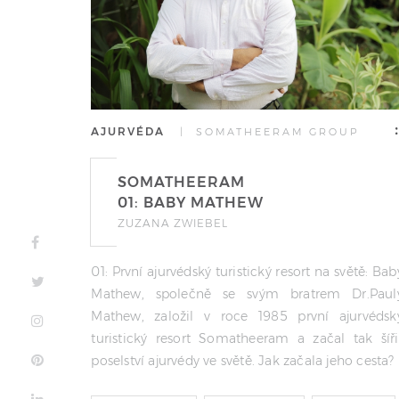
AJURVÉDA
| SOMATHEERAM GROUP
SOMATHEERAM
01: BABY MATHEW
ZUZANA ZWIEBEL
01: První ajurvédský turistický resort na světě: Bab
Mathew, společně se svým bratrem Dr.Paul
Mathew, založil v roce 1985 první ajurvédsk
turistický resort Somatheeram a začal tak šíři
poselství ajurvédy ve světě. Jak začala jeho cesta?