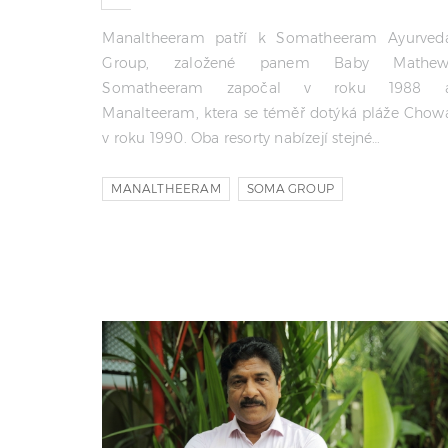
Manaltheeram patří k Somatheeram Ayurved
Group, založené panem Baby Mathew
Somatheeram započal v roku 1988 
Manalteeram, ktera se téměř dotýká pláže Chow
v roku 1990. Oba resorty nabízejí stejné…
MANALTHEERAM
SOMA GROUP
AYURVEDA RESORTS