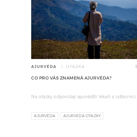
AJURVÉDA
| OTÁZKA
CO PRO VÁS ZNAMENÁ AJURVÉDA?
Na otázky odpovídají ájurvédští lékaři a odborníci
AJURVÉDA
AJURVEDA OTAZKY