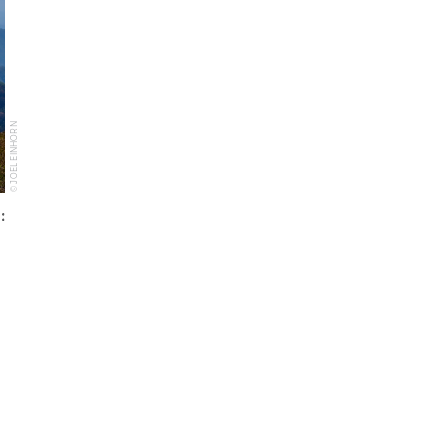
© JOEL EINHORN
.