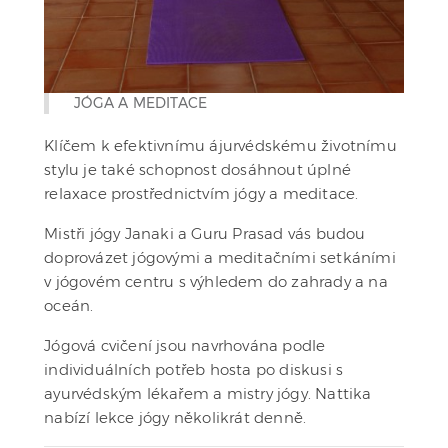
JÓGA A MEDITACE
Klíčem k efektivnímu ájurvédskému životnímu
stylu je také schopnost dosáhnout úplné
relaxace prostřednictvím jógy a meditace.
Mistři jógy Janaki a Guru Prasad vás budou
doprovázet jógovými a meditačními setkáními
v jógovém centru s výhledem do zahrady a na
oceán.
Jógová cvičení jsou navrhována podle
individuálních potřeb hosta po diskusi s
ayurvédským lékařem a mistry jógy. Nattika
nabízí lekce jógy několikrát denně.