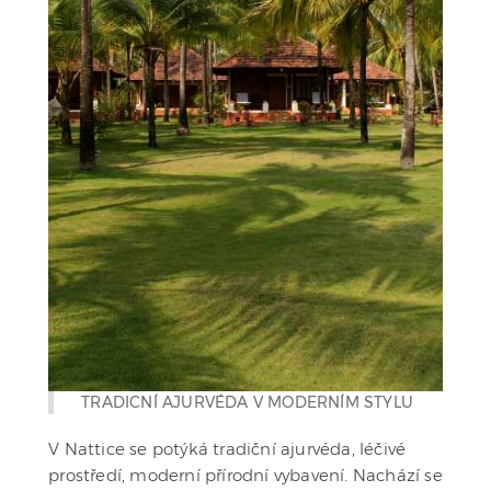
TRADICNÍ AJURVÉDA V MODERNÍM STYLU
V Nattice se potýká tradiční ajurvéda, léčivé
prostředí, moderní přírodní vybavení. Nachází se