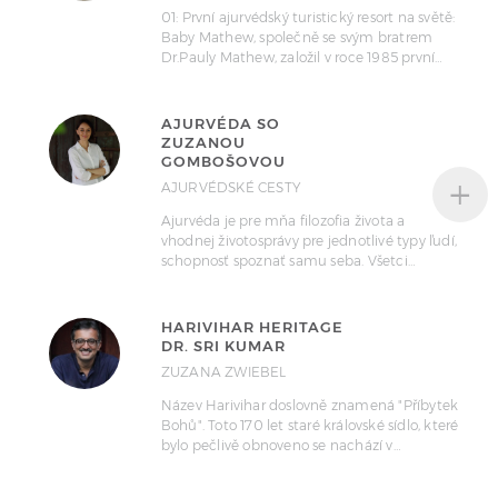
01: První ajurvédský turistický resort na světě:
Baby Mathew, společně se svým bratrem
Dr.Pauly Mathew, založil v roce 1985 první…
AJURVÉDA SO
ZUZANOU
GOMBOŠOVOU
+
AJURVÉDSKÉ CESTY
Ajurvéda je pre mňa filozofia života a
vhodnej životosprávy pre jednotlivé typy ľudí,
schopnosť spoznať samu seba. Všetci…
HARIVIHAR HERITAGE
DR. SRI KUMAR
ZUZANA ZWIEBEL
Název Harivihar doslovně znamená "Příbytek
Bohů". Toto 170 let staré královské sídlo, které
bylo pečlivě obnoveno se nachází v…