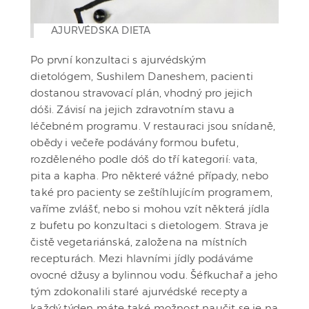
AJURVÉDSKA DIETA
Po první konzultaci s ajurvédským
dietológem, Sushilem Daneshem, pacienti
dostanou stravovací plán, vhodný pro jejich
dóši. Závisí na jejich zdravotním stavu a
léčebném programu. V restauraci jsou snídaně,
obědy i večeře podávány formou bufetu,
rozděleného podle dóš do tří kategorií: vata,
pita a kapha. Pro některé vážné případy, nebo
také pro pacienty se zeštíhlujícím programem,
vaříme zvlášť, nebo si mohou vzít některá jídla
z bufetu po konzultaci s dietologem. Strava je
čistě vegetariánská, založena na místních
recepturách. Mezi hlavními jídly podáváme
ovocné džusy a bylinnou vodu. Šéfkuchař a jeho
tým zdokonalili staré ajurvédské recepty a
každý týden máte také možnost naučit se je na