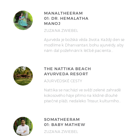
MANALTHEERAM
01: DR. HEMALATHA
MANOJ
ZUZANA ZWIEBEL
Ajurvéda je božská věda života. Každý den se
modlíme k Dhanvantari, bohu ajurvédy, aby
nám dal požehnání k léčbě pacienta…
THE NATTIKA BEACH
AYURVEDA RESORT
AJURVÉDSKÉ CESTY
Nattika se nachází ve svěží zelené zahradě
kokosového háje přímo na klidné dlouhé
písečné pláži, nedaleko Trissur, kulturního…
SOMATHEERAM
01: BABY MATHEW
ZUZANA ZWIEBEL