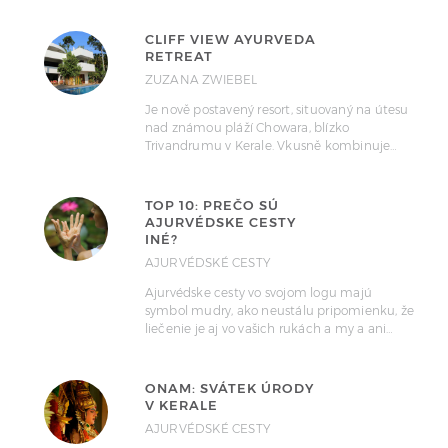
CLIFF VIEW AYURVEDA
RETREAT
ZUZANA ZWIEBEL
Je nově postavený resort, situovaný na útesu
nad známou pláží Chowara, blízko
Trivandrumu v Kerale. Vkusně kombinuje…
TOP 10: PREČO SÚ
AJURVÉDSKE CESTY
INÉ?
AJURVÉDSKÉ CESTY
Ajurvédske cesty vo svojom logu majú
symbol mudry, ako neustálu pripomienku, že
liečenie je aj vo vašich rukách a my a ani…
ONAM: SVÁTEK ÚRODY
V KERALE
AJURVÉDSKÉ CESTY