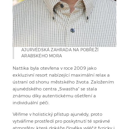
AJURVÉDSKÁ ZAHRADA NA POBŘEŽÍ
ARABSKÉHO MORA
Nattika byla otevřena v roce 2009 jako
exkluzivní resort nabízející maximální relax a
ústraní od shonu městského života. Založením
ajurvédského centra „Swastha“ se stala
známou díky autentickému ošetření a
individuální péči.
Věříme v holistický přístup ajurvédy, proto
vytváříme prostředí pro poskytnutí té správné
atmosféry, která dokáže člověka vyléčit fyzicky i