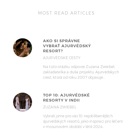
MOST READ ARTICLES
AKO SI SPRÁVNE
VYBRAŤ AJURVÉDSKÝ
RESORT?
AJURVÉDSKÉ CESTY
Na túto otázku odpovie Zuzana Zwiebel,
zakladatelka a duša projektu Ajurvédskych
ciest, ktorá od roku 2007 objavuje…
TOP 10: AJURVÉDSKÉ
RESORTY V INDII
ZUZANA ZWIEBEL
Vybrali jsme pro vás 10 nejoblíbenějších
ájurvédských resortů, jako inspiraci pro léčení
v mosunovém období v létě 2024…