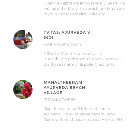
Onam je nejznámějším svátkem v Kerale. Má
svůj původ v dávných oslavách úrody a také v
mýtu o králi Mahabalim, laskavém…
TV TA3: AJURVÉDA V
INDII
AJURVÉDSKÉ CESTY
V Štúdiu TA3 sme sa rozprávali o
ajurvédskych pobytoch. O svoje skúsenosti a
zážitky sa s nami prišli podeliť riaditeľka…
MANALTHEERAM
AYURVEDA BEACH
VILLAGE
ZUZANA ZWIEBEL
Manaltheeram patří k Somatheeram
Ayurveda Group, založené panem Baby
Mathew. Somatheeram započal v roku 1988…