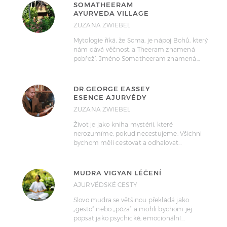
SOMATHEERAM
AYURVEDA VILLAGE
ZUZANA ZWIEBEL
Mytologie říká, že Soma, je nápoj Bohů, který
nám dává věčnost, a Theeram znamená
pobřeží. Jméno Somatheeram znamená…
DR.GEORGE EASSEY
ESENCE AJURVÉDY
ZUZANA ZWIEBEL
Život je jako kniha mystérií, které
nerozumíme, pokud necestujeme. Všichni
bychom měli cestovat a odhalovat…
MUDRA VIGYAN LÉČENÍ
AJURVÉDSKÉ CESTY
Slovo mudra se většinou překládá jako
„gesto“ nebo „póza“ a mohli bychom jej
popsat jako psychické, emocionální…