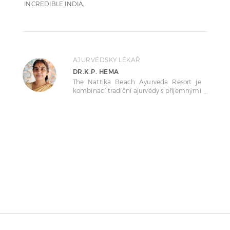
INCREDIBLE INDIA
AJURVÉDSKY LÉKAŘ
DR.K.P. HEMA
The Nattika Beach Ayurveda Resort je
kombinací tradiční ajurvédy s příjemnými
terapeuty a moderního vybavení. Blízkost
míst Cochin a Trissur, nabízí autentické
představení tradiční keralské kultury.