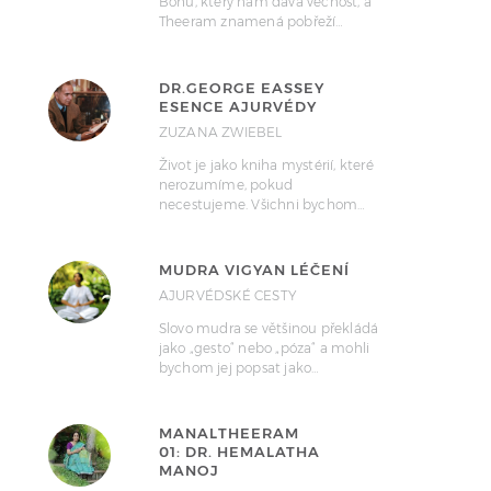
Bohů, který nám dává věčnost, a
Theeram znamená pobřeží…
DR.GEORGE EASSEY
ESENCE AJURVÉDY
ZUZANA ZWIEBEL
Život je jako kniha mystérií, které
nerozumíme, pokud
necestujeme. Všichni bychom…
MUDRA VIGYAN LÉČENÍ
AJURVÉDSKÉ CESTY
Slovo mudra se většinou překládá
jako „gesto“ nebo „póza“ a mohli
bychom jej popsat jako…
MANALTHEERAM
01: DR. HEMALATHA
MANOJ