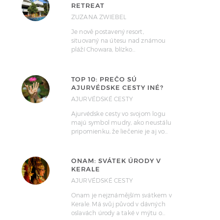
RETREAT
ZUZANA ZWIEBEL
Je nově postavený resort,
situovaný na útesu nad známou
pláží Chowara, blízko…
TOP 10: PREČO SÚ
AJURVÉDSKE CESTY INÉ?
AJURVÉDSKÉ CESTY
Ajurvédske cesty vo svojom logu
majú symbol mudry, ako neustálu
pripomienku, že liečenie je aj vo…
ONAM: SVÁTEK ÚRODY V
KERALE
AJURVÉDSKÉ CESTY
Onam je nejznámějším svátkem v
Kerale. Má svůj původ v dávných
oslavách úrody a také v mýtu o…