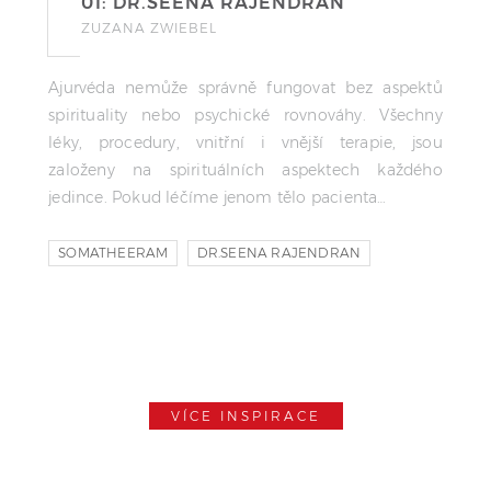
01: DR.SEENA RAJENDRAN
ZUZANA ZWIEBEL
Ajurvéda nemůže správně fungovat bez aspektů
spirituality nebo psychické rovnováhy. Všechny
léky, procedury, vnitřní i vnější terapie, jsou
založeny na spirituálních aspektech každého
jedince. Pokud léčíme jenom tělo pacienta…
SOMATHEERAM
DR.SEENA RAJENDRAN
SOMA GROUP
VÍCE INSPIRACE