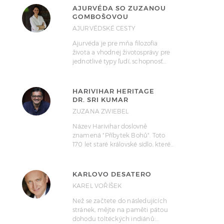
AJURVÉDA SO ZUZANOU
GOMBOŠOVOU
AJURVÉDSKÉ CESTY
Ajurvéda je pre mňa filozofia
života a vhodnej životosprávy pre
jednotlivé typy ľudí, schopnosť…
HARIVIHAR HERITAGE
DR. SRI KUMAR
ZUZANA ZWIEBEL
Název Harivihar doslovně
znamená "Příbytek Bohů". Toto
170 let staré královské sídlo, které…
KARLOVO DESATERO
KAREL VOŘÍŠEK
Než se začtete do následujících
stránek, mějte na paměti pátou
dohodu toltéckých indiánů:…