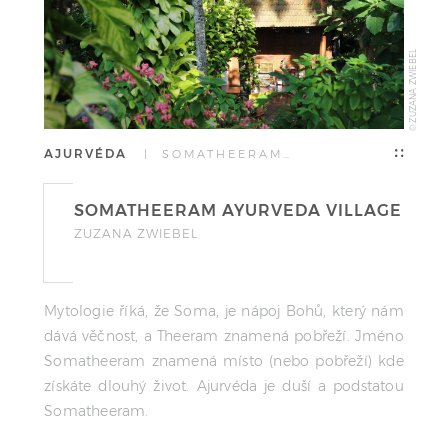
© ZUZANA ZWIEBEL
AJURVÉDA
| SOMATHEERAM…
SOMATHEERAM AYURVEDA VILLAGE
ZUZANA ZWIEBEL
Mytologie říká, že Soma, je nápoj Bohů, který nám
dává věčnost, a Theeram znamená pobřeží. Jméno
Somatheeram znamená místo (nebo pobřeží) kde
získáte dlouhý život. Ajurvéda je duší a podstatou
Somatheeram.