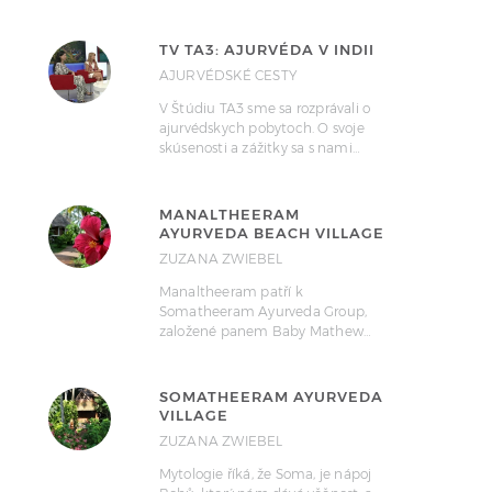
TV TA3: AJURVÉDA V INDII
AJURVÉDSKÉ CESTY
V Štúdiu TA3 sme sa rozprávali o
ajurvédskych pobytoch. O svoje
skúsenosti a zážitky sa s nami…
MANALTHEERAM
AYURVEDA BEACH VILLAGE
ZUZANA ZWIEBEL
Manaltheeram patří k
Somatheeram Ayurveda Group,
založené panem Baby Mathew…
SOMATHEERAM AYURVEDA
VILLAGE
ZUZANA ZWIEBEL
Mytologie říká, že Soma, je nápoj