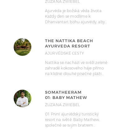
ZUZANA ZWIEBEL
Ajurvéda je božská věda života.
Každý den se modlíme k
Dhanvantari, bohu ajurvédy, aby…
THE NATTIKA BEACH
AYURVEDA RESORT
AJURVÉDSKÉ CESTY
Nattika se nachází ve svěží zelené
zahradě kokosového háje přímo
na klidné dlouhé písečné pláži…
SOMATHEERAM
01: BABY MATHEW
ZUZANA ZWIEBEL
01: První ajurvédský turistický
resort na světě: Baby Mathew,
společně se svým bratrem…