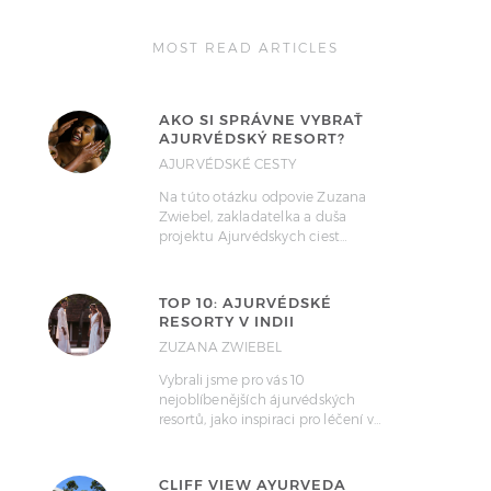
MOST READ ARTICLES
AKO SI SPRÁVNE VYBRAŤ
AJURVÉDSKÝ RESORT?
AJURVÉDSKÉ CESTY
Na túto otázku odpovie Zuzana
Zwiebel, zakladatelka a duša
projektu Ajurvédskych ciest…
TOP 10: AJURVÉDSKÉ
RESORTY V INDII
ZUZANA ZWIEBEL
Vybrali jsme pro vás 10
nejoblíbenějších ájurvédských
resortů, jako inspiraci pro léčení v…
CLIFF VIEW AYURVEDA