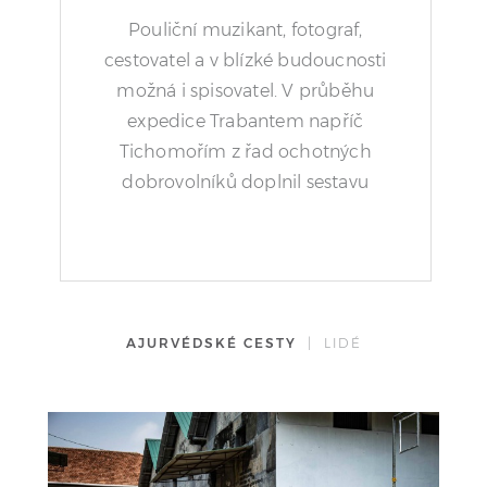
Pouliční muzikant, fotograf,
cestovatel a v blízké budoucnosti
možná i spisovatel. V průběhu
expedice Trabantem napříč
Tichomořím z řad ochotných
dobrovolníků doplnil sestavu
"Žlutého Cirkusu".
AJURVÉDSKÉ CESTY
| LIDÉ