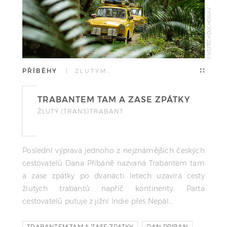
© VOJTĚCH DUCHOSLAV
PŘÍBĚHY
| ŽLUTÝM…
TRABANTEM TAM A ZASE ZPÁTKY
ŽLUTÝ (TRANS)TRABANT
Poslední výprava jednoho z nejznámějších českých
cestovatelů Dana Přibáně nazvaná Trabantem tam
a zase zpátky po dvanácti letech uzavírá cesty
žlutých trabantů napříč kontinenty. Parta
cestovatelů putuje z jižní Indie přes Nepál…
TRABANTEM TAM A ZASE ZPATKY
DAN PRIBAN