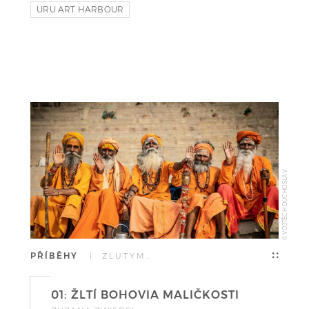
URU ART HARBOUR
TRABANTEM TAM A ZASE ZPATKY
RIYAS KOMU
© VOJTĚCH DUCHOSLAV
PŘÍBĚHY
| ŽLUTÝM…
01: ŽLTÍ BOHOVIA MALIČKOSTI