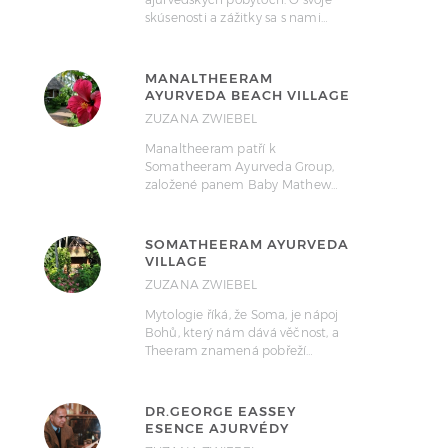
skúsenosti a zážitky sa s nami…
MANALTHEERAM
AYURVEDA BEACH VILLAGE
ZUZANA ZWIEBEL
Manaltheeram patří k
Somatheeram Ayurveda Group,
založené panem Baby Mathew…
SOMATHEERAM AYURVEDA
VILLAGE
ZUZANA ZWIEBEL
Mytologie říká, že Soma, je nápoj
Bohů, který nám dává věčnost, a
Theeram znamená pobřeží…
DR.GEORGE EASSEY
ESENCE AJURVÉDY