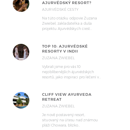
AJURVÉDSKÝ RESORT?
AJURVÉDSKÉ CESTY
Na túto otázku odpovie Zuzana
Zwiebel, zakladatelka a duša
projektu Ajurvédskych ciest…
TOP 10: AJURVÉDSKÉ
RESORTY V INDII
ZUZANA ZWIEBEL
Vybrali jsme pro vás 10
nejoblíbenějších ájurvédských
resortů, jako inspiraci pro léčení v…
CLIFF VIEW AYURVEDA
RETREAT
ZUZANA ZWIEBEL
Je nově postavený resort,
situovaný na útesu nad známou
pláží Chowara, blízko…