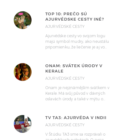
TOP 10: PREČO SÚ
AJURVÉDSKE CESTY INÉ?
AJURVÉDSKÉ CESTY
Ajurvédske cesty vo svojom logu
majú symbol mudry, ako neustálu
pripomienku, že liečenie je aj vo…
ONAM: SVÁTEK ÚRODY V
KERALE
AJURVÉDSKÉ CESTY
Onam je nejznámějším svátkem v
Kerale. Má svůj původ v dávných
oslavách úrody a také v mýtu o…
TV TA3: AJURVÉDA V INDII
AJURVÉDSKÉ CESTY
V Štúdiu TA3 sme sa rozprávali o
ajurvédskych pobytoch. O svoje