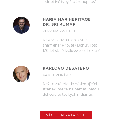
jednotlivé typy ľudí, schopnosť…
HARIVIHAR HERITAGE
DR. SRI KUMAR
ZUZANA ZWIEBEL
Název Harivihar doslovně
znamená "Příbytek Bohů". Toto
170 let staré královské sídlo, které…
KARLOVO DESATERO
KAREL VOŘÍŠEK
Než se začtete do následujících
stránek, mějte na paměti pátou
dohodu toltéckých indiánů:…
VÍCE INSPIRACE