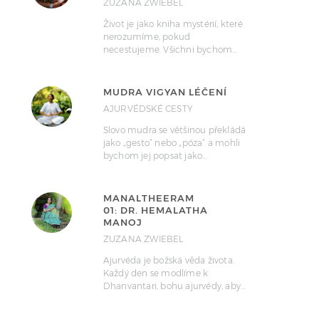
ZUZANA ZWIEBEL
Život je jako kniha mystérií, které
nerozumíme, pokud
necestujeme. Všichni bychom…
MUDRA VIGYAN LÉČENÍ
AJURVÉDSKÉ CESTY
Slovo mudra se většinou překládá
jako „gesto“ nebo „póza“ a mohli
bychom jej popsat jako…
MANALTHEERAM
01: DR. HEMALATHA
MANOJ
ZUZANA ZWIEBEL
Ajurvéda je božská věda života.
Každý den se modlíme k
Dhanvantari, bohu ajurvédy, aby…