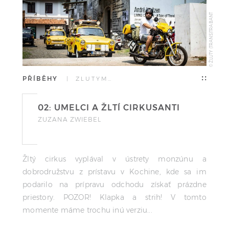
© ŽLUTÝ (TRANS)TRABANT
PŘÍBĚHY
| ŽLUTÝM…
02: UMELCI A ŽLTÍ CIRKUSANTI
ZUZANA ZWIEBEL
Žltý cirkus vyplával v ústrety monzúnu a
dobrodružstvu z prístavu v Kochine, kde sa im
podarilo na prípravu odchodu získať prázdne
priestory. POZOR! Klapka a strih! V tomto
momente máme trochu inú verziu...