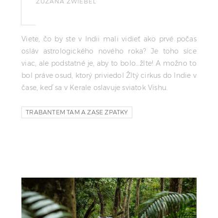
ZUZANA ZWIEBEL
Viete, čo by ste v Indii mali vidieť ako prvé počas
osláv astrologického nového roka? Je toho síce
viac, ale podstatné je, aby to bolo…žlte! A možno to
bol práve osud, ktorý priviedol Žltý cirkus do Indie v
čase, keď sa v Kerale oslavuje sviatok Vishu.
TRABANTEM TAM A ZASE ZPATKY
ZLUTY TRABANT
DAN PRIBAN