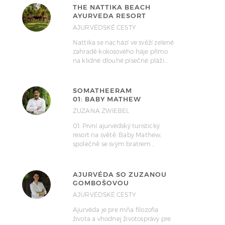
THE NATTIKA BEACH
AYURVEDA RESORT
AJURVÉDSKÉ CESTY
Nattika se nachází ve svěží zelené
zahradě kokosového háje přímo
na klidné dlouhé písečné pláži…
SOMATHEERAM
01: BABY MATHEW
ZUZANA ZWIEBEL
01: První ajurvédský turistický
resort na světě: Baby Mathew,
společně se svým bratrem…
AJURVÉDA SO ZUZANOU
GOMBOŠOVOU
AJURVÉDSKÉ CESTY
Ajurvéda je pre mňa filozofia
života a vhodnej životosprávy pre