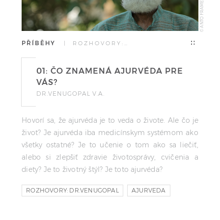
© ANTO FRAMES
PŘÍBĚHY
| ROZHOVORY:…
01: ČO ZNAMENÁ AJURVÉDA PRE
VÁS?
DR.VENUGOPAL V.A.
Hovorí sa, že ajurvéda je to veda o živote. Ale čo je
život? Je ajurvéda iba medicínskym systémom ako
všetky ostatné? Je to učenie o tom ako sa liečiť,
alebo si zlepšiť zdravie životosprávy, cvičenia a
diety? Je to životný štýl? Je toto ajurvéda?
ROZHOVORY: DR.VENUGOPAL
AJURVEDA
AJURVEDSKY LEKAR