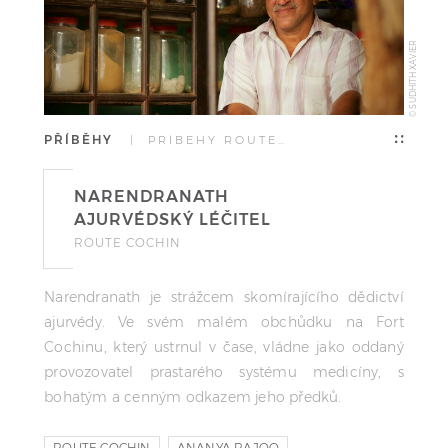
© SUDHITH XAVIER
PŘÍBĚHY
| PŘÍBĚHY ROUTE…
NARENDRANATH
AJURVÉDSKÝ LÉČITEL
ROUTE COCHIN
Narendranath je strážcem skomírajícího dědictví
ajurvédy. Ve svém malém obchůdku na Fort
Cochinu, který ustrnul v čase, vládne jako oddaný
provozovatel prastarého systému medicíny, s
bohatým a cenným odkazem jeho předků.
ROUTE COCHIN
ANANYA RAJOO