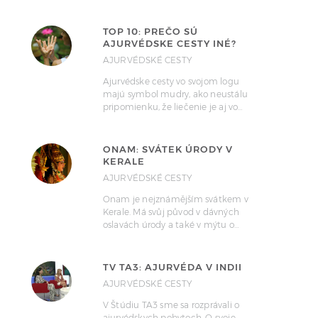
TOP 10: PREČO SÚ
AJURVÉDSKE CESTY INÉ?
AJURVÉDSKÉ CESTY
Ajurvédske cesty vo svojom logu
majú symbol mudry, ako neustálu
pripomienku, že liečenie je aj vo…
ONAM: SVÁTEK ÚRODY V
KERALE
AJURVÉDSKÉ CESTY
Onam je nejznámějším svátkem v
Kerale. Má svůj původ v dávných
oslavách úrody a také v mýtu o…
TV TA3: AJURVÉDA V INDII
AJURVÉDSKÉ CESTY
V Štúdiu TA3 sme sa rozprávali o
ajurvédskych pobytoch. O svoje