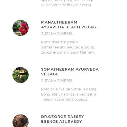
skúsenosti a zážitky sa s nami…
MANALTHEERAM
AYURVEDA BEACH VILLAGE
ZUZANA ZWIEBEL
Manaltheeram patří k
Somatheeram Ayurveda Group,
založené panem Baby Mathew…
SOMATHEERAM AYURVEDA
VILLAGE
ZUZANA ZWIEBEL
Mytologie říká, že Soma, je nápoj
Bohů, který nám dává věčnost, a
Theeram znamená pobřeží…
DR.GEORGE EASSEY
ESENCE AJURVÉDY