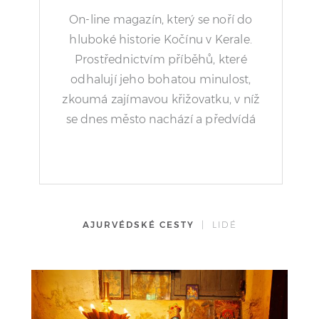
On-line magazín, který se noří do
hluboké historie Kočínu v Kerale.
Prostřednictvím příběhů, které
odhalují jeho bohatou minulost,
zkoumá zajímavou křižovatku, v níž
se dnes město nachází a předvídá
jeho budoucnost.
AJURVÉDSKÉ CESTY
| LIDÉ