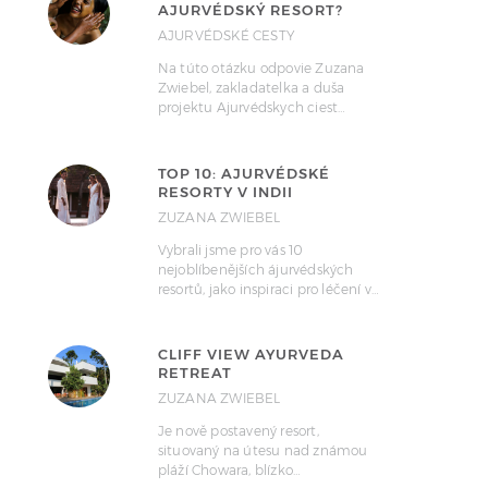
AJURVÉDSKÝ RESORT?
AJURVÉDSKÉ CESTY
Na túto otázku odpovie Zuzana
Zwiebel, zakladatelka a duša
projektu Ajurvédskych ciest…
TOP 10: AJURVÉDSKÉ
RESORTY V INDII
ZUZANA ZWIEBEL
Vybrali jsme pro vás 10
nejoblíbenějších ájurvédských
resortů, jako inspiraci pro léčení v…
CLIFF VIEW AYURVEDA
RETREAT
ZUZANA ZWIEBEL
Je nově postavený resort,
situovaný na útesu nad známou
pláží Chowara, blízko…