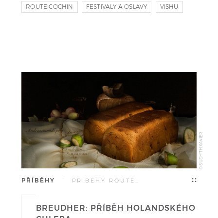
ROUTE COCHIN
FESTIVALY A OSLAVY
VISHU
© SUDHITH XAVIER
PŘÍBĚHY
| PŘÍBĚHY ROUTE…
BREUDHER: PŘÍBĚH HOLANDSKÉHO