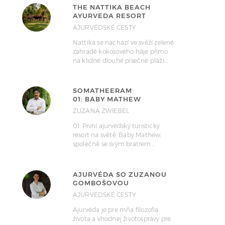
THE NATTIKA BEACH
AYURVEDA RESORT
AJURVÉDSKÉ CESTY
Nattika se nachází ve svěží zelené
zahradě kokosového háje přímo
na klidné dlouhé písečné pláži…
SOMATHEERAM
01: BABY MATHEW
ZUZANA ZWIEBEL
01: První ajurvédský turistický
resort na světě: Baby Mathew,
společně se svým bratrem…
AJURVÉDA SO ZUZANOU
GOMBOŠOVOU
AJURVÉDSKÉ CESTY
Ajurvéda je pre mňa filozofia
života a vhodnej životosprávy pre