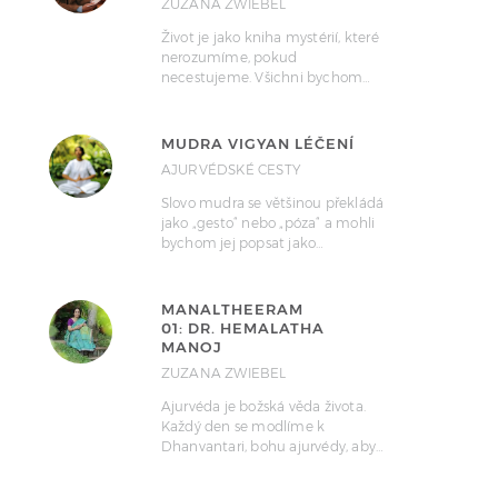
ZUZANA ZWIEBEL
Život je jako kniha mystérií, které
nerozumíme, pokud
necestujeme. Všichni bychom…
MUDRA VIGYAN LÉČENÍ
AJURVÉDSKÉ CESTY
Slovo mudra se většinou překládá
jako „gesto“ nebo „póza“ a mohli
bychom jej popsat jako…
MANALTHEERAM
01: DR. HEMALATHA
MANOJ
ZUZANA ZWIEBEL
Ajurvéda je božská věda života.
Každý den se modlíme k
Dhanvantari, bohu ajurvédy, aby…