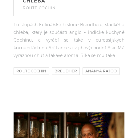
CHLEBA
ROUTE COCHIN
Po stopách kulinářské historie Breudheru, sladkého
chleba, který je součástí anglo – indické kuchyně
Cochinu, a vyrábí se také v euroasijských
komunitách na Srí Lance a v jihovýchodní Asii. Má
výraznou chuť a lákavé aroma. Říká se mu také…
ROUTE COCHIN
BREUDHER
ANANYA RAJOO