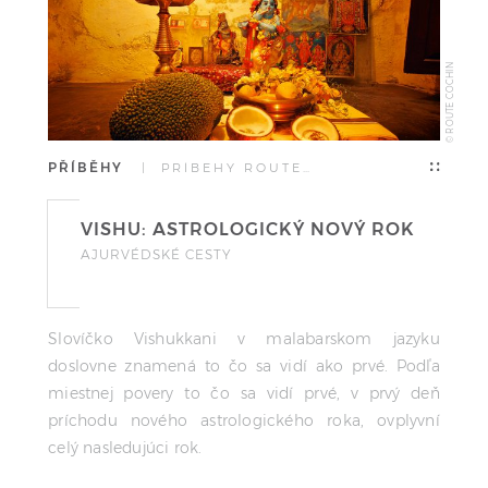
© ROUTE COCHIN
PŘÍBĚHY
| PŘÍBĚHY ROUTE…
VISHU: ASTROLOGICKÝ NOVÝ ROK
AJURVÉDSKÉ CESTY
Slovíčko Vishukkani v malabarskom jazyku
doslovne znamená to čo sa vidí ako prvé. Podľa
miestnej povery to čo sa vidí prvé, v prvý deň
príchodu nového astrologického roka, ovplyvní
celý nasledujúci rok.