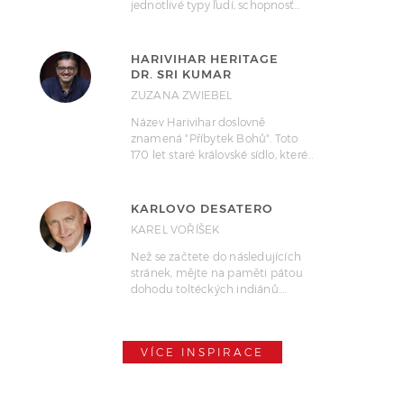
jednotlivé typy ľudí, schopnosť…
HARIVIHAR HERITAGE
DR. SRI KUMAR
ZUZANA ZWIEBEL
Název Harivihar doslovně
znamená "Příbytek Bohů". Toto
170 let staré královské sídlo, které…
KARLOVO DESATERO
KAREL VOŘÍŠEK
Než se začtete do následujících
stránek, mějte na paměti pátou
dohodu toltéckých indiánů:…
VÍCE INSPIRACE