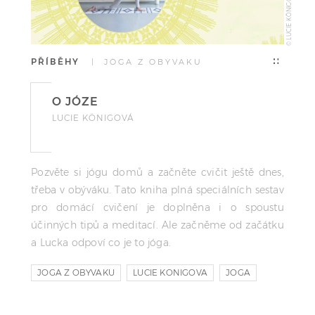
© LUCIE KÖNIGOVÁ
PŘÍBĚHY
| JÓGA Z OBÝVAKU
O JÓZE
LUCIE KÖNIGOVÁ
Pozvěte si jógu domů a začněte cvičit ještě dnes,
třeba v obýváku. Tato kniha plná speciálních sestav
pro domácí cvičení je doplněna i o spoustu
účinných tipů a meditací. Ale začněme od začátku
a Lucka odpoví co je to jóga.
JOGA Z OBYVAKU
LUCIE KONIGOVA
JOGA