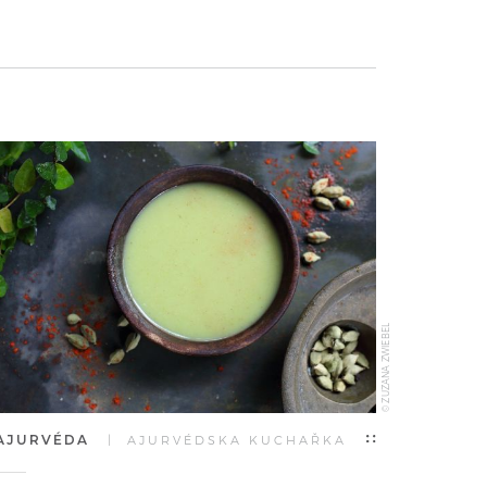
© ZUZANA ZWIEBEL
AJURVÉDA
| AJURVÉDSKA KUCHAŘKA