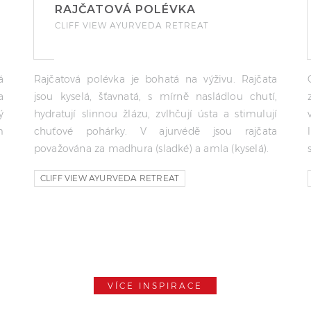
RAJČATOVÁ POLÉVKA
CLIFF VIEW AYURVEDA RETREAT
á
Rajčatová polévka je bohatá na výživu. Rajčata
a
jsou kyselá, šťavnatá, s mírně nasládlou chutí,
ý
hydratují slinnou žlázu, zvlhčují ústa a stimulují
m
chuťové pohárky. V ajurvédě jsou rajčata
považována za madhura (sladké) a amla (kyselá).
CLIFF VIEW AYURVEDA RETREAT
AJURVEDSKA KUCHARKA
AJURVEDSKA KUCHARKA CLIFF VIEW
VÍCE INSPIRACE