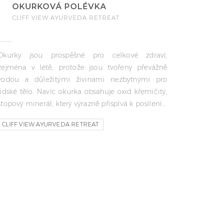
OKURKOVÁ POLÉVKA
CLIFF VIEW AYURVEDA RETREAT
Okurky jsou prospěšné pro celkové zdraví,
zejména v létě, protože jsou tvořeny převážně
vodou a důležitými živinami nezbytnými pro
lidské tělo. Navíc okurka obsahuje oxid křemičitý,
stopový minerál, který výrazně přispívá k posílení…
CLIFF VIEW AYURVEDA RETREAT
AJURVEDSKA KUCHARKA
AJURVEDSKA KUCHARKA CLIFF VIEW