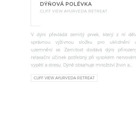
DÝŇOVÁ POLÉVKA
CLIFF VIEW AYURVEDA RETREAT
V dýni převládá zemitý prvek, který z ní děl
správnou výživnou složku pro uklidnění 
uzemnění se. Zemitost dodává dýni přirozen
relaxační účinek potřebný při vysokém nervové
vypětí a stresu. Dýně obsahuje množství živin a…
CLIFF VIEW AYURVEDA RETREAT
AJURVEDSKA KUCHARKA
AJURVEDSKA KUCHARKA CLIFF VIEW