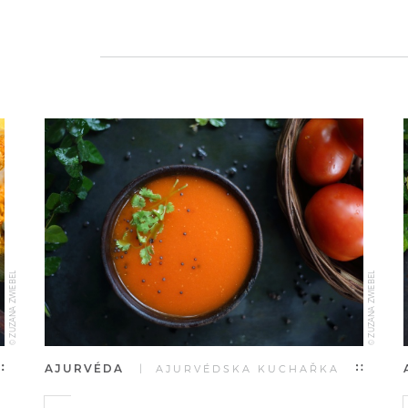
© ZUZANA ZWIEBEL
© ZUZANA ZWIEBEL
AJURVÉDA
| AJURVÉDSKA KUCHAŘKA