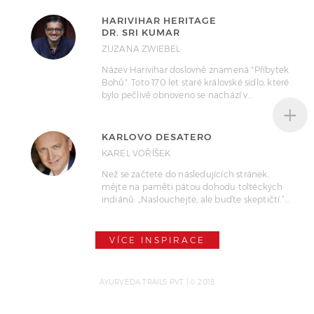
HARIVIHAR HERITAGE
DR. SRI KUMAR
ZUZANA ZWIEBEL
Název Harivihar doslovně znamená "Příbytek
Bohů". Toto 170 let staré královské sídlo, které
bylo pečlivě obnoveno se nachází v…
+
KARLOVO DESATERO
KAREL VOŘÍŠEK
Než se začtete do následujících stránek,
mějte na paměti pátou dohodu toltéckých
indiánů: „Naslouchejte, ale buďte skeptičtí.“…
VÍCE INSPIRACE
AYURVEDA TRAILS PVT | © 2018