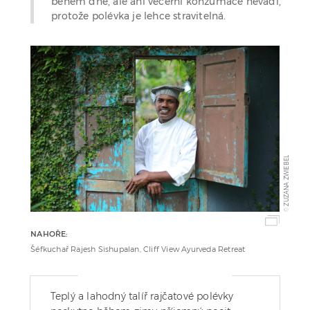
během dne, ale ani večerní konzumace nevadí,
protože polévka je lehce stravitelná.
ZUZANA ZWIEBEL
©
NAHOŘE:
Šéfkuchař Rajesh Sishupalan, Cliff View Ayurveda Retreat
Teplý a lahodný talíř rajčatové polévky