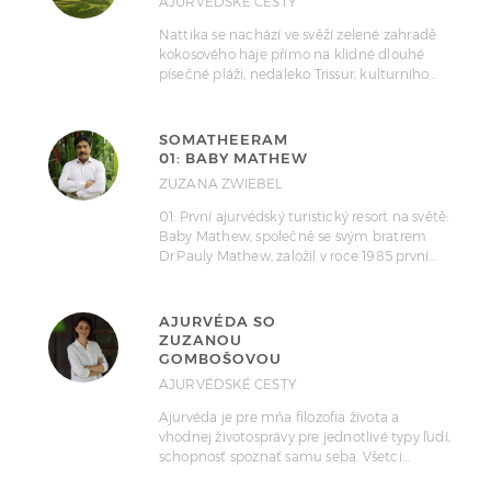
AJURVÉDSKÉ CESTY
Nattika se nachází ve svěží zelené zahradě
kokosového háje přímo na klidné dlouhé
písečné pláži, nedaleko Trissur, kulturního…
SOMATHEERAM
01: BABY MATHEW
ZUZANA ZWIEBEL
01: První ajurvédský turistický resort na světě:
Baby Mathew, společně se svým bratrem
Dr.Pauly Mathew, založil v roce 1985 první…
AJURVÉDA SO
ZUZANOU
GOMBOŠOVOU
AJURVÉDSKÉ CESTY
Ajurvéda je pre mňa filozofia života a
vhodnej životosprávy pre jednotlivé typy ľudí,
schopnosť spoznať samu seba. Všetci…