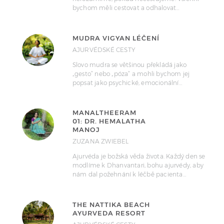
bychom měli cestovat a odhalovat…
MUDRA VIGYAN LÉČENÍ
AJURVÉDSKÉ CESTY
Slovo mudra se většinou překládá jako
„gesto“ nebo „póza“ a mohli bychom jej
popsat jako psychické, emocionální…
MANALTHEERAM
01: DR. HEMALATHA
MANOJ
ZUZANA ZWIEBEL
Ajurvéda je božská věda života. Každý den se
modlíme k Dhanvantari, bohu ajurvédy, aby
nám dal požehnání k léčbě pacienta…
THE NATTIKA BEACH
AYURVEDA RESORT