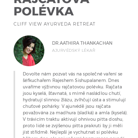
POLÉVKA
CLIFF VIEW AYURVEDA RETREAT
DR.AATHIRA THANKACHAN
AJURVÉDSKÝ LÉKAŘ
Dovolte nám pozvat vás na společné vaření se
šéfkuchařem Rajeshem Sishupalanem. Dnes
uvaříme výživnou rajčatovou polévku. Rajčata
jsou kyselá, šťavnatá, s mírně nasládlou chutí,
hydratují slinnou žlázu, zvlhčují ústa a stimulují
chuťové pohárky. V ajurvédě jsou rajčata
považována za madhura (sladká) a amla (kyselá).
V trávicím traktu aktivují ohnivou pitta doshu,
proto lidé se zvýšenou pitta prakruti by ji měli
jíst střídmě. Nejlepší je vychutnat si polévku