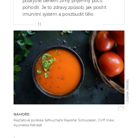
poskytne během zimy příjemný pocit
pohodlí. Je to zdravý způsob, jak posílit
imunitní systém a povzbudit tělo.
ZUZANA ZWIEBEL
©
NAHOŘE:
Rajčatová polévka šefkuchaře Rajeshe Sishupalan, Cliff View
Ayurveda Retreat