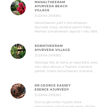
MANALTHEERAM
AYURVEDA BEACH
VILLAGE
ZUZANA ZWIEBEL
Manaltheeram patří k Somatheeram
Ayurveda Group, založené panem Baby
Mathew. Somatheeram započal v roku 1988…
SOMATHEERAM
AYURVEDA VILLAGE
ZUZANA ZWIEBEL
Mytologie říká, že Soma, je nápoj Bohů, který
nám dává věčnost, a Theeram znamená
pobřeží. Jméno Somatheeram znamená…
DR.GEORGE EASSEY
ESENCE AJURVÉDY
ZUZANA ZWIEBEL
Život je jako kniha mystérií, které
nerozumíme, pokud necestujeme. Všichni