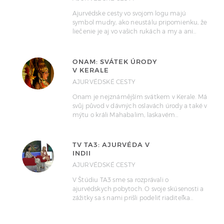
Ajurvédske cesty vo svojom logu majú
symbol mudry, ako neustálu pripomienku, že
liečenie je aj vo vašich rukách a my a ani…
ONAM: SVÁTEK ÚRODY
V KERALE
AJURVÉDSKÉ CESTY
Onam je nejznámějším svátkem v Kerale. Má
svůj původ v dávných oslavách úrody a také v
mýtu o králi Mahabalim, laskavém…
TV TA3: AJURVÉDA V
INDII
AJURVÉDSKÉ CESTY
V Štúdiu TA3 sme sa rozprávali o
ajurvédskych pobytoch. O svoje skúsenosti a
zážitky sa s nami prišli podeliť riaditeľka…