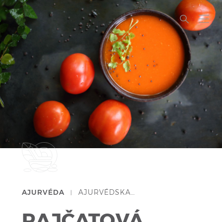
AJURVÉDA
AJURVÉDSKA…
|
RAJČATOVÁ