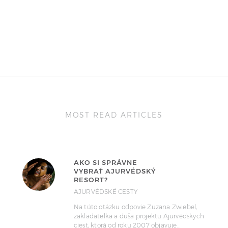
MOST READ ARTICLES
AKO SI SPRÁVNE
VYBRAŤ AJURVÉDSKÝ
RESORT?
AJURVÉDSKÉ CESTY
Na túto otázku odpovie Zuzana Zwiebel,
zakladatelka a duša projektu Ajurvédskych
ciest, ktorá od roku 2007 objavuje…