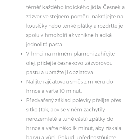
téměř každého indického jídla. Česnek a
zázvor ve stejném poměru nakrájejte na
kousíčky nebo tenké plátky a rozdrťte je
spolu v hmoždíři až vznikne hladká
jednolitá pasta.
V hrnci na mírném plameni zahřejte
olej, přidejte česnekovo-zázvorovou
pastu a upražte ji dozlatova.
Nalijte rajčatovou směs z mixéru do
hrnce a vařte 10 minut.
Předvařený základ polévky přelijte přes
sítko (tak, aby se v něm zachytily
nerozemleté a tuhé části) zpátky do
hrnce a vařte několik minut, aby získala
barvu a vůni. Pokud upřednostňujete