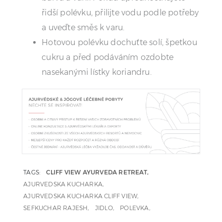
řidší polévku, přilijte vodu podle potřeby
a uveďte směs k varu.
Hotovou polévku dochuťte solí, špetkou
cukru a před podáváním ozdobte
nasekanými lístky koriandru.
TAGS:
CLIFF VIEW AYURVEDA RETREAT
AJURVEDSKA KUCHARKA
AJURVEDSKA KUCHARKA CLIFF VIEW
SEFKUCHAR RAJESH
JIDLO
POLEVKA