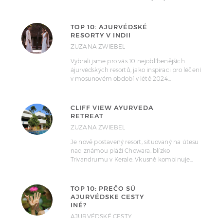
TOP 10: AJURVÉDSKÉ
RESORTY V INDII
ZUZANA ZWIEBEL
Vybrali jsme pro vás 10 nejoblíbenějších
ájurvédských resortů, jako inspiraci pro léčení
v mosunovém období v létě 2024…
CLIFF VIEW AYURVEDA
RETREAT
ZUZANA ZWIEBEL
Je nově postavený resort, situovaný na útesu
nad známou pláží Chowara, blízko
Trivandrumu v Kerale. Vkusně kombinuje…
TOP 10: PREČO SÚ
AJURVÉDSKE CESTY
INÉ?
AJURVÉDSKÉ CESTY