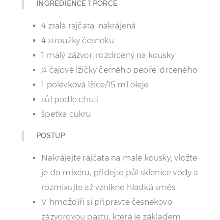
INGREDIENCE 1 PORCE
4 zralá rajčata, nakrájená
4 stroužky česneku
1 malý zázvor, rozdrcený na kousky
¼ čajové lžičky černého pepře, drceného
1 polévková lžíce/15 ml oleje
sůl podle chuti
špetka cukru
POSTUP
Nakrájejte rajčata na malé kousky, vložte
je do mixéru, přidejte půl sklenice vody a
rozmixujte až vznikne hladká směs.
V hmoždíři si připravte česnekovo-
zázvorovou pastu, která je základem