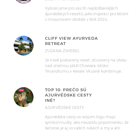
Vybrali jsme pro vás 10 nejoblíbenějších
ájurvédských resortů, jako inspiraci pro léčení
v mosunovém období v létě 2024…
CLIFF VIEW AYURVEDA
RETREAT
ZUZANA ZWIEBEL
Je nově postavený resort, situovaný na útesu
nad známou pláží Chowara, blízko
Trivandrumu v Kerale. Vkusně kombinuje…
TOP 10: PREČO SÚ
AJURVÉDSKE CESTY
INÉ?
AJURVÉDSKÉ CESTY
Ajurvédske cesty vo svojom logu majú
symbol mudry, ako neustálu pripomienku, že
liečenie je aj vo vašich rukách a my a ani…