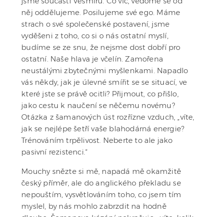
jsme součástí Vesmíru. Co víc, vědomě se od
něj oddělujeme. Posilujeme své ego. Máme
strach o své společenské postavení, jsme
vyděšeni z toho, co si o nás ostatní myslí,
budíme se ze snu, že nejsme dost dobří pro
ostatní. Naše hlava je včelín. Zamořena
neustálými zbytečnými myšlenkami. Napadlo
vás někdy, jak je úlevné smířit se se situací, ve
které jste se právě ocitli? Přijmout, co přišlo,
jako cestu k naučení se něčemu novému?
Otázka z šamanových úst rozřízne vzduch, „víte,
jak se nejlépe šetří vaše blahodárná energie?
Trénováním trpělivost. Neberte to ale jako
pasivní rezistenci.“
Mouchy snězte si mě, napadá mě okamžitě
český příměr, ale do anglického překladu se
nepouštím, vysvětlováním toho, co jsem tím
myslel, by nás mohlo zabrzdit na hodně