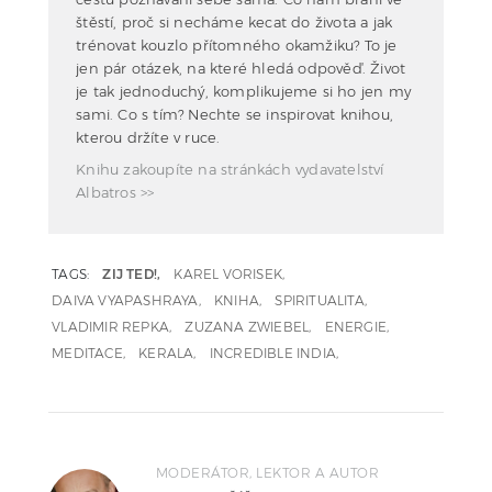
štěstí, proč si necháme kecat do života a jak
trénovat kouzlo přítomného okamžiku? To je
jen pár otázek, na které hledá odpověď. Život
je tak jednoduchý, komplikujeme si ho jen my
sami. Co s tím? Nechte se inspirovat knihou,
kterou držíte v ruce.
Knihu zakoupíte na stránkách vydavatelství
Albatros >>
TAGS:
ZIJ TED!
KAREL VORISEK
DAIVA VYAPASHRAYA
KNIHA
SPIRITUALITA
VLADIMIR REPKA
ZUZANA ZWIEBEL
ENERGIE
MEDITACE
KERALA
INCREDIBLE INDIA
MODERÁTOR, LEKTOR A AUTOR