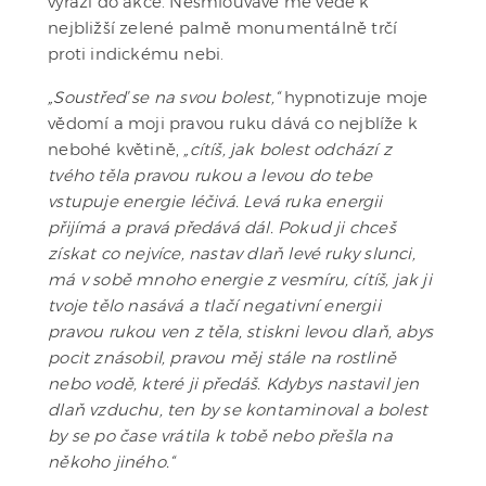
vyráží do akce. Nesmlouvavě mě vede k
nejbližší zelené palmě monumentálně trčí
proti indickému nebi.
„Soustřeď se na svou bolest,“
hypnotizuje moje
vědomí a moji pravou ruku dává co nejblíže k
nebohé květině,
„cítíš, jak bolest odchází z
tvého těla pravou rukou a levou do tebe
vstupuje energie léčivá. Levá ruka energii
přijímá a pravá předává dál. Pokud ji chceš
získat co nejvíce, nastav dlaň levé ruky slunci,
má v sobě mnoho energie z vesmíru, cítíš, jak ji
tvoje tělo nasává a tlačí negativní energii
pravou rukou ven z těla, stiskni levou dlaň, abys
pocit znásobil, pravou měj stále na rostlině
nebo vodě, které ji předáš. Kdybys nastavil jen
dlaň vzduchu, ten by se kontaminoval a bolest
by se po čase vrátila k tobě nebo přešla na
někoho jiného.“