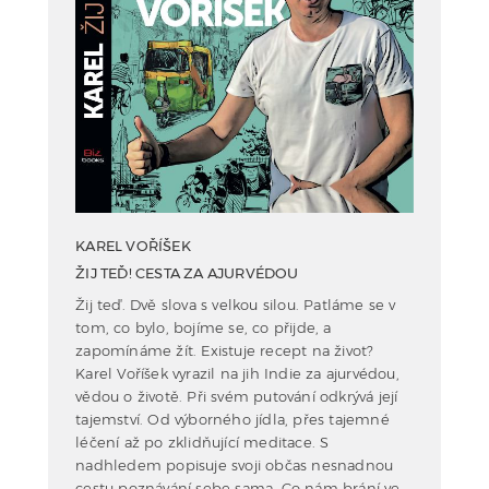
KAREL VOŘÍŠEK
ŽIJ TEĎ! CESTA ZA AJURVÉDOU
Žij teď. Dvě slova s velkou silou. Patláme se v
tom, co bylo, bojíme se, co přijde, a
zapomínáme žít. Existuje recept na život?
Karel Voříšek vyrazil na jih Indie za ajurvédou,
vědou o životě. Při svém putování odkrývá její
tajemství. Od výborného jídla, přes tajemné
léčení až po zklidňující meditace. S
nadhledem popisuje svoji občas nesnadnou
cestu poznávání sebe sama. Co nám brání ve