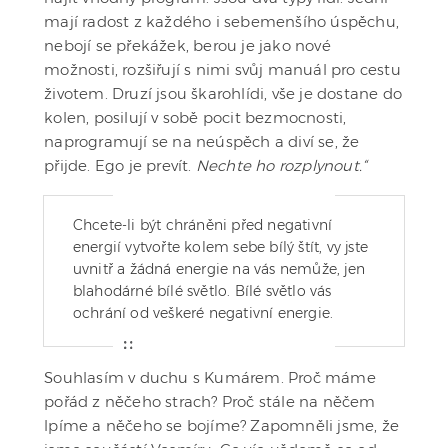
mají radost z každého i sebemenšího úspěchu,
nebojí se překážek, berou je jako nové
možnosti, rozšiřují s nimi svůj manuál pro cestu
životem. Druzí jsou škarohlídi, vše je dostane do
kolen, posilují v sobě pocit bezmocnosti,
naprogramují se na neúspěch a diví se, že
přijde. Ego je prevít.
Nechte ho rozplynout.“
Chcete-li být chráněni před negativní
energií vytvořte kolem sebe bílý štít, vy jste
uvnitř a žádná energie na vás nemůže, jen
blahodárné bílé světlo. Bílé světlo vás
ochrání od veškeré negativní energie.
Souhlasím v duchu s Kumárem. Proč máme
pořád z něčeho strach? Proč stále na něčem
lpíme a něčeho se bojíme? Zapomněli jsme, že