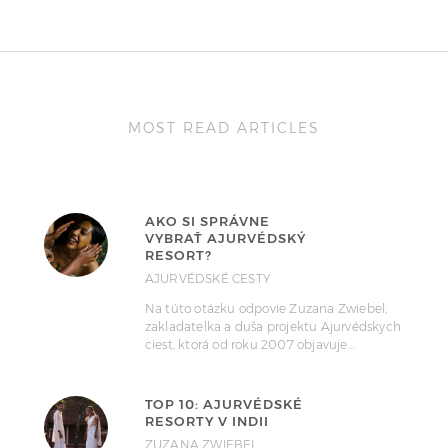
MOST READ ARTICLES
AKO SI SPRÁVNE
VYBRAŤ AJURVÉDSKÝ
RESORT?
AJURVÉDSKÉ CESTY
Na túto otázku odpovie Zuzana Zwiebel,
zakladatelka a duša projektu Ajurvédskych
ciest, ktorá od roku 2007 objavuje…
TOP 10: AJURVÉDSKÉ
RESORTY V INDII
ZUZANA ZWIEBEL