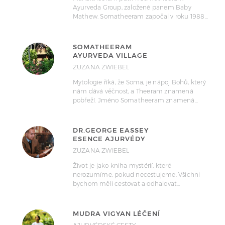
Ayurveda Group, založené panem Baby
Mathew. Somatheeram započal v roku 1988…
SOMATHEERAM
AYURVEDA VILLAGE
ZUZANA ZWIEBEL
Mytologie říká, že Soma, je nápoj Bohů, který
nám dává věčnost, a Theeram znamená
pobřeží. Jméno Somatheeram znamená…
DR.GEORGE EASSEY
ESENCE AJURVÉDY
ZUZANA ZWIEBEL
Život je jako kniha mystérií, které
nerozumíme, pokud necestujeme. Všichni
bychom měli cestovat a odhalovat…
MUDRA VIGYAN LÉČENÍ