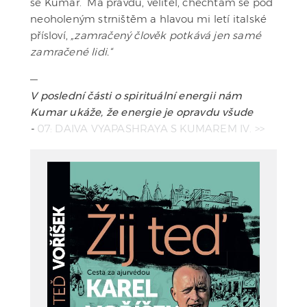
se Kumár. Má pravdu, velitel, chechtám se pod
neoholeným strništěm a hlavou mi letí italské
přísloví,
„zamračený člověk potkává jen samé
zamračené lidi.“
—
V poslední části o spirituální energii nám
Kumar ukáže, že energie je opravdu všude
-
07: DAIVA VYAPASHRAYA S KUMAREM IV. >>