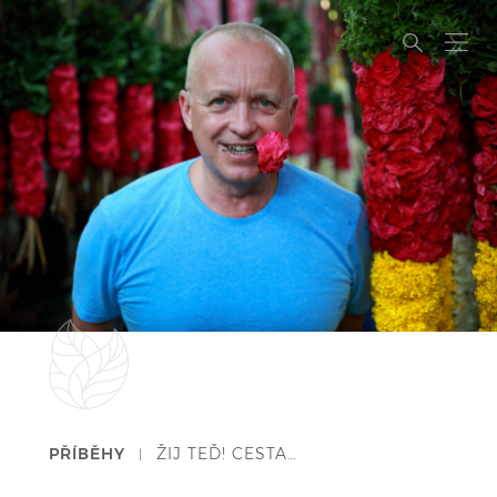
PŘÍBĚHY
ŽIJ TEĎ! CESTA…
|