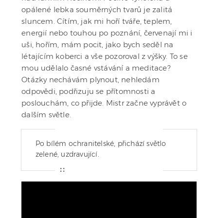
opálené lebka souměrných tvarů je zalitá
sluncem. Cítím, jak mi hoří tváře, teplem,
energií nebo touhou po poznání, červenají mi i
uši, hořím, mám pocit, jako bych seděl na
létajícím koberci a vše pozoroval z výšky. To se
mou udělalo časné vstávání a meditace?
Otázky nechávám plynout, nehledám
odpovědi, podřizuju se přítomnosti a
poslouchám, co přijde. Mistr začne vyprávět o
dalším světle.
Po bílém ochranitelské, přichází světlo
zelené, uzdravující.