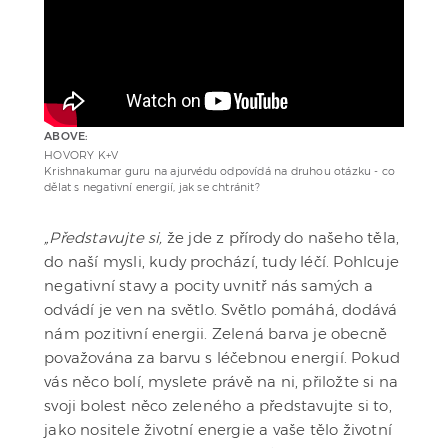
ABOVE:
HOVORY K+V
Krishnakumar guru na ajurvédu odpovídá na druhou otázku - co
dělat s negativní energií, jak se chtránit?
„Představujte si,
že jde z přírody do našeho těla,
do naší mysli, kudy prochází, tudy léčí. Pohlcuje
negativní stavy a pocity uvnitř nás samých a
odvádí je ven na světlo. Světlo pomáhá, dodává
nám pozitivní energii. Zelená barva je obecně
považována za barvu s léčebnou energií. Pokud
vás něco bolí, myslete právě na ni, přiložte si na
svoji bolest něco zeleného a představujte si to,
jako nositele životní energie a vaše tělo životní