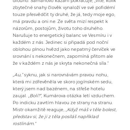
dlouho. Šamanovo kázání pokračuje, „víte, kolik
zbytečné snahy člověk vynaloží ve své pofidérní
touze přesvědčit ty druhé, že já, tedy moje ego,
má pravdu a oni ne. Ze světa mizí respekt k
názorům, postojům, životu toho druhého.
Narušuje to energetický balanc ve Vesmíru i v
každém z nás. Jedinec si připadá pod noční
oblohou plnou hvězd jako nepatrný červíček ve
srovnání s nekonečnem, zapomíná přitom ale
že v každém z nás je skryta nekonečná síla.“
„Au,“
syknu, jak si narovnávám pravou nohu,
která mi zdřevěněla ve skoro jogínském sedu,
který jsem nad bazénem, na střeše hotelu
zaujal.
„Bolí?“,
Kumárova otázka letí vzduchem.
Po indicku zavrtím hlavou ze strany na stranu.
Mistr okamžitě reaguje
, „Když máš v těle bolest,
představ si, že ji z těla posíláš například
rostlinám."