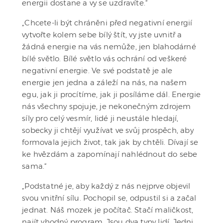
energii dostane a vy se uzdravíte.“
„Chcete-li být chráněni před negativní energií
vytvořte kolem sebe bílý štít, vy jste uvnitř a
žádná energie na vás nemůže, jen blahodárné
bílé světlo. Bílé světlo vás ochrání od veškeré
negativní energie. Ve své podstatě je ale
energie jen jedna a záleží na nás, na našem
egu, jak ji procítíme, jak ji posíláme dál. Energie
nás všechny spojuje, je nekonečným zdrojem
síly pro celý vesmír, lidé ji neustále hledají,
sobecky ji chtějí využívat ve svůj prospěch, aby
formovala jejich život, tak jak by chtěli. Dívají se
ke hvězdám a zapomínají nahlédnout do sebe
sama.“
„Podstatné je, aby každý z nás nejprve objevil
svou vnitřní sílu. Pochopil se, odpustil si a začal
jednat. Náš mozek je počítač. Stačí maličkost,
najít vhodný program. Jsou dva typy lidí. Jedni