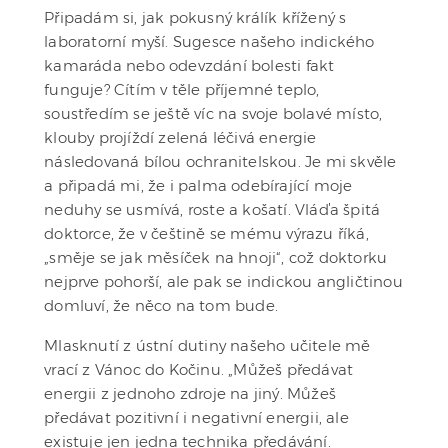
Připadám si, jak pokusný králík křížený s
laboratorní myší. Sugesce našeho indického
kamaráda nebo odevzdání bolesti fakt
funguje? Cítím v těle příjemné teplo,
soustředím se ještě víc na svoje bolavé místo,
klouby projíždí zelená léčivá energie
následovaná bílou ochranitelskou. Je mi skvěle
a připadá mi, že i palma odebírající moje
neduhy se usmívá, roste a košatí. Vláďa špitá
doktorce, že v češtině se mému výrazu říká,
„směje se jak měsíček na hnoji“, což doktorku
nejprve pohorší, ale pak se indickou angličtinou
domluví, že něco na tom bude.
Mlasknutí z ústní dutiny našeho učitele mě
vrací z Vánoc do Kočinu. „Můžeš předávat
energii z jednoho zdroje na jiný. Můžeš
předávat pozitivní i negativní energii, ale
existuje jen jedna technika předávání.