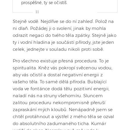
prospěšné, ty se očistíš.
Stejně vodě. Nejdříve se do ní zahleď. Polož na
ni dlaň. Požádej ji o svolení, jinak by mohla
odrazit negaci do tvého těla zpátky. Stejně jako
ty i vodní hladina je součástí přírody, jste jeden
celek, jednejte v souladu nikoli proti sobě.
Pro všechno existuje přesná procedura. To je
spiritualita. Kněz vás pokropí svěcenou vodou,
aby vás očistil a dostal negativní energii z
vašeho těla. To samé dělá příroda. Bublající
voda ve fontánce dodá tělu pozitivní energii,
naladí nás na struny všehomíru. Sluncem
zalitou proceduru nekompromisně přeruší
zapraskání mých kloubů. Nenápadně jsem se
chtěl protáhnout a výstřel z mého těla se ozval
do absolutního zadumaného ticha. Kumár