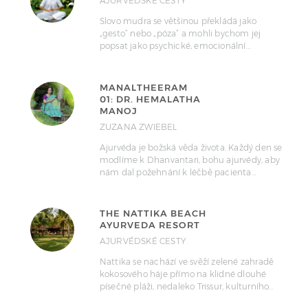
AJURVÉDSKÉ CESTY
Slovo mudra se většinou překládá jako
„gesto“ nebo „póza“ a mohli bychom jej
popsat jako psychické, emocionální…
MANALTHEERAM
01: DR. HEMALATHA
MANOJ
ZUZANA ZWIEBEL
Ajurvéda je božská věda života. Každý den se
modlíme k Dhanvantari, bohu ajurvédy, aby
nám dal požehnání k léčbě pacienta…
THE NATTIKA BEACH
AYURVEDA RESORT
AJURVÉDSKÉ CESTY
Nattika se nachází ve svěží zelené zahradě
kokosového háje přímo na klidné dlouhé
písečné pláži, nedaleko Trissur, kulturního…