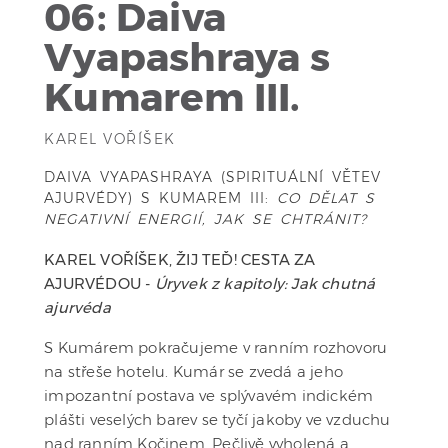
06: Daiva
Vyapashraya s
Kumarem III.
KAREL VOŘÍŠEK
DAIVA VYAPASHRAYA (SPIRITUÁLNÍ VĚTEV
AJURVÉDY) S KUMAREM III:
CO DĚLAT S
NEGATIVNÍ ENERGIÍ, JAK SE CHTRÁNIT?
KAREL VOŘÍŠEK, ŽIJ TEĎ! CESTA ZA
AJURVÉDOU -
Úryvek z kapitoly: Jak chutná
ajurvéda
S Kumárem pokračujeme v ranním rozhovoru
na střeše hotelu. Kumár se zvedá a jeho
impozantní postava ve splývavém indickém
plášti veselých barev se tyčí jakoby ve vzduchu
nad ranním Kočinem. Pečlivě vyholená a