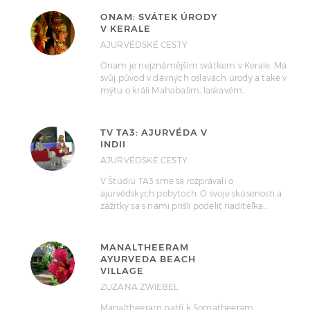
ONAM: SVÁTEK ÚRODY
V KERALE
AJURVÉDSKÉ CESTY
Onam je nejznámějším svátkem v Kerale. Má
svůj původ v dávných oslavách úrody a také v
mýtu o králi Mahabalim, laskavém…
TV TA3: AJURVÉDA V
INDII
AJURVÉDSKÉ CESTY
V Štúdiu TA3 sme sa rozprávali o
ajurvédskych pobytoch. O svoje skúsenosti a
zážitky sa s nami prišli podeliť riaditeľka…
MANALTHEERAM
AYURVEDA BEACH
VILLAGE
ZUZANA ZWIEBEL
Manaltheeram patří k Somatheeram