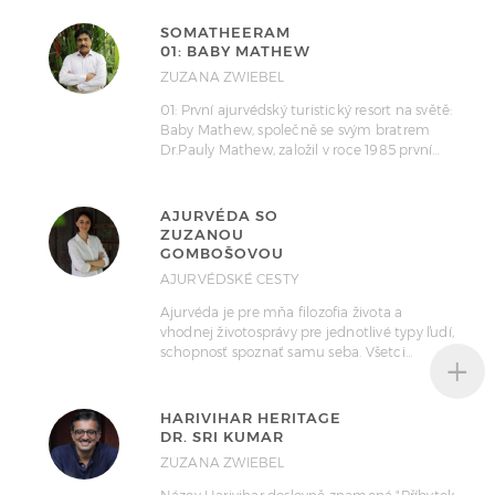
SOMATHEERAM
01: BABY MATHEW
ZUZANA ZWIEBEL
01: První ajurvédský turistický resort na světě:
Baby Mathew, společně se svým bratrem
Dr.Pauly Mathew, založil v roce 1985 první…
AJURVÉDA SO
ZUZANOU
GOMBOŠOVOU
AJURVÉDSKÉ CESTY
Ajurvéda je pre mňa filozofia života a
vhodnej životosprávy pre jednotlivé typy ľudí,
+
schopnosť spoznať samu seba. Všetci…
HARIVIHAR HERITAGE
DR. SRI KUMAR
ZUZANA ZWIEBEL