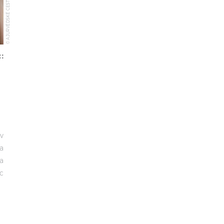
© AJURVÉDSKÉ CESTY
 v
a
la
c