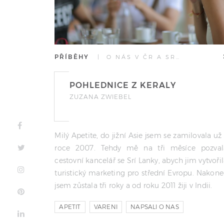
PŘÍBĚHY
| O NÁS V ČR A SR…
POHLEDNICE Z KERALY
ZUZANA ZWIEBEL
Milý Apetite, do jižní Asie jsem se zamilovala už
roce 2007. Tehdy mě na tři měsíce pozval
cestovní kancelář se Srí Lanky, abych jim vytvoři
turistický marketing pro střední Evropu. Nakone
jsem zůstala tři roky a od roku 2011 žiji v Indii.
APETIT
VARENI
NAPSALI O NAS