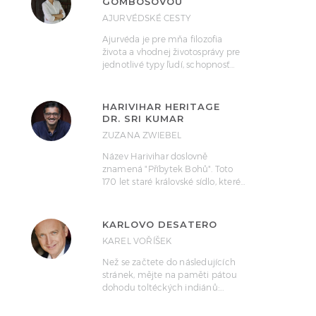
GOMBOŠOVOU
AJURVÉDSKÉ CESTY
Ajurvéda je pre mňa filozofia
života a vhodnej životosprávy pre
jednotlivé typy ľudí, schopnosť…
HARIVIHAR HERITAGE
DR. SRI KUMAR
ZUZANA ZWIEBEL
Název Harivihar doslovně
znamená "Příbytek Bohů". Toto
170 let staré královské sídlo, které…
KARLOVO DESATERO
KAREL VOŘÍŠEK
Než se začtete do následujících
stránek, mějte na paměti pátou
dohodu toltéckých indiánů:…