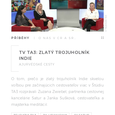
© TELEVIZIA TA3
PŘÍBĚHY
| O NÁS V ČR A SR…
TV TA3: ZLATÝ TROJUHOLNÍK
INDIE
AJURVÉDSKÉ CESTY
O tom, prečo je zlatý trojuholník Indie skvelou
voľbou pre začínajúcich cestovateľov viac v Štúdiu
TA3 rozprávali Zuzana Zwiebel, partnerka cestovnej
kancelárie Satur a Janka Sušková, cestovateľka a
majsterka meditácií.