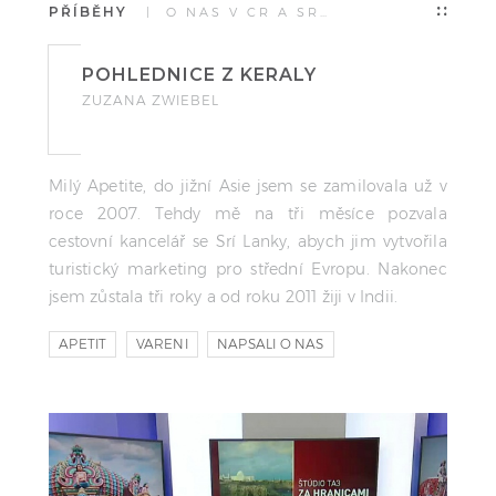
PŘÍBĚHY
| O NÁS V ČR A SR…
POHLEDNICE Z KERALY
ZUZANA ZWIEBEL
Milý Apetite, do jižní Asie jsem se zamilovala už v
roce 2007. Tehdy mě na tři měsíce pozvala
cestovní kancelář se Srí Lanky, abych jim vytvořila
turistický marketing pro střední Evropu. Nakonec
jsem zůstala tři roky a od roku 2011 žiji v Indii.
APETIT
VARENI
NAPSALI O NAS