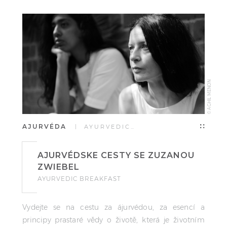
CESTOVATELSKE KINO
EVA VASILKOVA
© AGHIL MENON
AJURVÉDA
| AYURVEDIC…
AJURVÉDSKE CESTY SE ZUZANOU
ZWIEBEL
AYURVEDIC BREAKFAST
Vydejte se na cestu za ájurvédou, za esencí a
principy prastaré vědy o životě, která je životním