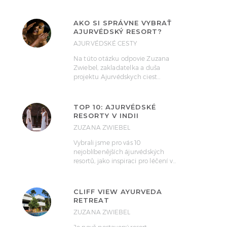
AKO SI SPRÁVNE VYBRAŤ
AJURVÉDSKÝ RESORT?
AJURVÉDSKÉ CESTY
Na túto otázku odpovie Zuzana
Zwiebel, zakladatelka a duša
projektu Ajurvédskych ciest…
TOP 10: AJURVÉDSKÉ
RESORTY V INDII
ZUZANA ZWIEBEL
Vybrali jsme pro vás 10
nejoblíbenějších ájurvédských
resortů, jako inspiraci pro léčení v…
CLIFF VIEW AYURVEDA
RETREAT
ZUZANA ZWIEBEL