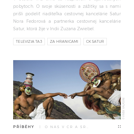
pobytoch. O svoje skúsenosti a zážitky sa s nami
prišli podeliť riaditeľka cestovnej kancelárie Satur
Nora Fedorová a partnerka cestovnej kancelárie
Satur, ktorá žije v Indii Zuzana Zwiebel.
TELEVIZIA TA3
ZA HRANICAMI
CK SATUR
© VIVEK VALASINI
PŘÍBĚHY
| O NÁS V ČR A SR…