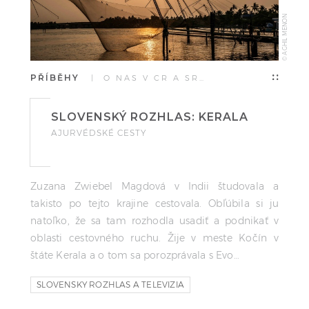
© AGHIL MENON
PŘÍBĚHY
| O NÁS V ČR A SR…
SLOVENSKÝ ROZHLAS: KERALA
AJURVÉDSKÉ CESTY
Zuzana Zwiebel Magdová v Indii študovala a
takisto po tejto krajine cestovala. Obľúbila si ju
natoľko, že sa tam rozhodla usadiť a podnikať v
oblasti cestovného ruchu. Žije v meste Kočín v
štáte Kerala a o tom sa porozprávala s Evo…
SLOVENSKY ROZHLAS A TELEVIZIA