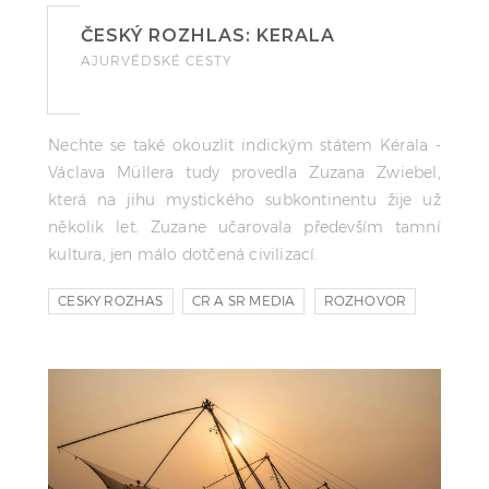
ČESKÝ ROZHLAS: KERALA
AJURVÉDSKÉ CESTY
Nechte se také okouzlit indickým státem Kérala -
Václava Müllera tudy provedla Zuzana Zwiebel,
která na jihu mystického subkontinentu žije už
několik let. Zuzane učarovala především tamní
kultura, jen málo dotčená civilizací.
CESKY ROZHAS
CR A SR MEDIA
ROZHOVOR