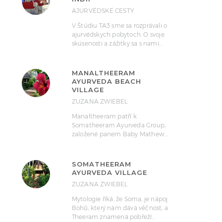
AJURVÉDSKÉ CESTY
V Štúdiu TA3 sme sa rozprávali o
ajurvédskych pobytoch. O svoje
skúsenosti a zážitky sa s nami…
MANALTHEERAM
AYURVEDA BEACH
VILLAGE
ZUZANA ZWIEBEL
Manaltheeram patří k
Somatheeram Ayurveda Group,
založené panem Baby Mathew…
SOMATHEERAM
AYURVEDA VILLAGE
ZUZANA ZWIEBEL
Mytologie říká, že Soma, je nápoj
Bohů, který nám dává věčnost, a
Theeram znamená pobřeží…