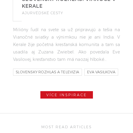
KERALE
AJURVÉDSKÉ CESTY
Milióny ľudí na svete sa už pripravujú a tešia na
Vianočné sviatky a výnimkou nie je ani India. V
Kerale žije početná kresťanská komunita a tam sa
usadila aj Zuzana Zwiebel. Ako povedala Eve
Vasilovej, kresťanstvo tam má naozaj hlboké…
SLOVENSKY ROZHLAS A TELEVIZIA
EVA VASILKOVA
VIANOCE
VÍCE INSPIRACE
MOST READ ARTICLES