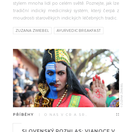
stylem mnoha lidí po celém světě. Poznejte, jak lze
tradiční indický medicínský systém, který čerpá z
moudrosti starověkých indických léčebných tradic.
ZUZANA ZWIEBEL
AYURVEDIC BREAKFAST
ROZHOVOR
© ZUZANA ZWIEBEL
PŘÍBĚHY
| O NÁS V ČR A SR…
SLOVENSKÝ ROZHLAS: VIANOCE V