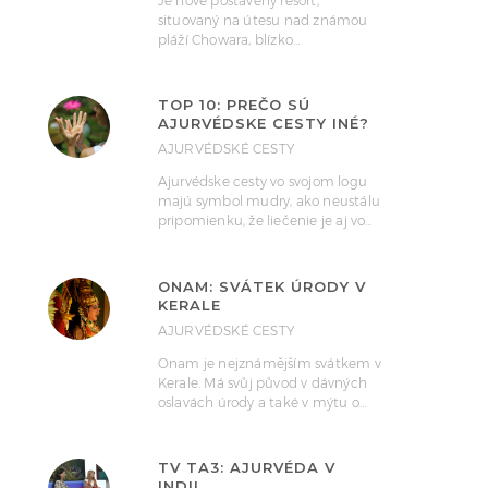
Je nově postavený resort,
situovaný na útesu nad známou
pláží Chowara, blízko…
TOP 10: PREČO SÚ
AJURVÉDSKE CESTY INÉ?
AJURVÉDSKÉ CESTY
Ajurvédske cesty vo svojom logu
majú symbol mudry, ako neustálu
pripomienku, že liečenie je aj vo…
ONAM: SVÁTEK ÚRODY V
KERALE
AJURVÉDSKÉ CESTY
Onam je nejznámějším svátkem v
Kerale. Má svůj původ v dávných
oslavách úrody a také v mýtu o…
TV TA3: AJURVÉDA V
INDII