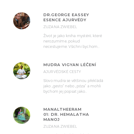
DR.GEORGE EASSEY
ESENCE AJURVÉDY
ZUZANA ZWIEBEL
Život je jako kniha mystérií, které
nerozumíme, pokud
necestujeme. Všichni bychom…
MUDRA VIGYAN LÉČENÍ
AJURVÉDSKÉ CESTY
Slovo mudra se většinou překládá
jako „gesto“ nebo „póza“ a mohli
bychom jej popsat jako…
MANALTHEERAM
01: DR. HEMALATHA
MANOJ
ZUZANA ZWIEBEL