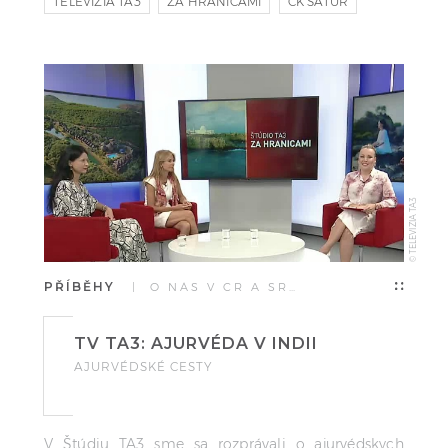
TELEVIZIA TA3
ZA HRANICAMI
CK SATUR
© TELEVIZIA TA3
PŘÍBĚHY
| O NÁS V ČR A SR…
TV TA3: AJURVÉDA V INDII
AJURVÉDSKÉ CESTY
V Štúdiu TA3 sme sa rozprávali o ajurvédskych