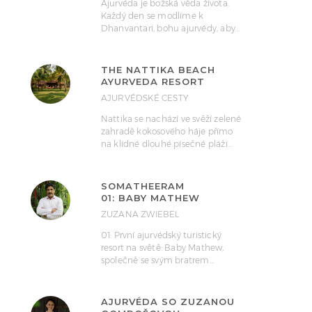
Ajurvéda je božská věda života.
Každý den se modlíme k
Dhanvantari, bohu ajurvédy, aby…
THE NATTIKA BEACH
AYURVEDA RESORT
AJURVÉDSKÉ CESTY
Nattika se nachází ve svěží zelené
zahradě kokosového háje přímo
na klidné dlouhé písečné pláži…
SOMATHEERAM
01: BABY MATHEW
ZUZANA ZWIEBEL
01: První ajurvédský turistický
resort na světě: Baby Mathew,
společně se svým bratrem…
AJURVÉDA SO ZUZANOU