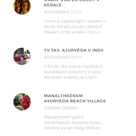
KERALE
AJURVÉDSKÉ CESTY
Onam je nejznámějším svátkem v
Kerale. Má svůj původ v dávných
oslavách úrody a také v mýtu o…
TV TA3: AJURVÉDA V INDII
AJURVÉDSKÉ CESTY
V Štúdiu TA3 sme sa rozprávali o
ajurvédskych pobytoch. O svoje
skúsenosti a zážitky sa s nami…
MANALTHEERAM
AYURVEDA BEACH VILLAGE
ZUZANA ZWIEBEL
Manaltheeram patří k
Somatheeram Ayurveda Group,
založené panem Baby Mathew…