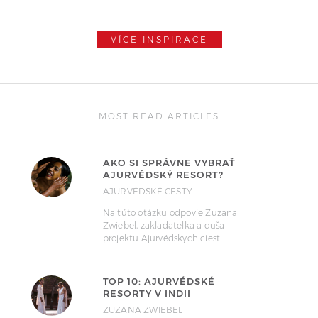
VÍCE INSPIRACE
MOST READ ARTICLES
AKO SI SPRÁVNE VYBRAŤ
AJURVÉDSKÝ RESORT?
AJURVÉDSKÉ CESTY
Na túto otázku odpovie Zuzana
Zwiebel, zakladatelka a duša
projektu Ajurvédskych ciest…
TOP 10: AJURVÉDSKÉ
RESORTY V INDII
ZUZANA ZWIEBEL