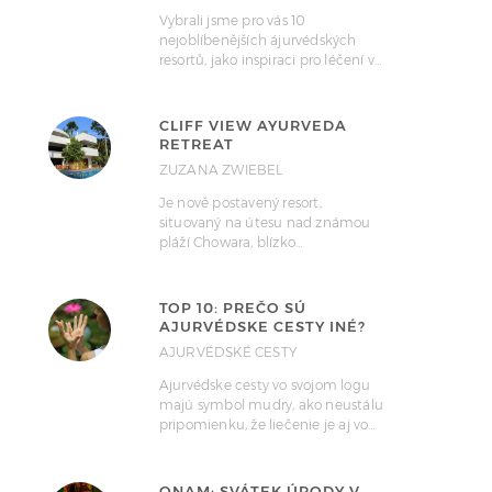
Vybrali jsme pro vás 10
nejoblíbenějších ájurvédských
resortů, jako inspiraci pro léčení v…
CLIFF VIEW AYURVEDA
RETREAT
ZUZANA ZWIEBEL
Je nově postavený resort,
situovaný na útesu nad známou
pláží Chowara, blízko…
TOP 10: PREČO SÚ
AJURVÉDSKE CESTY INÉ?
AJURVÉDSKÉ CESTY
Ajurvédske cesty vo svojom logu
majú symbol mudry, ako neustálu
pripomienku, že liečenie je aj vo…
ONAM: SVÁTEK ÚRODY V