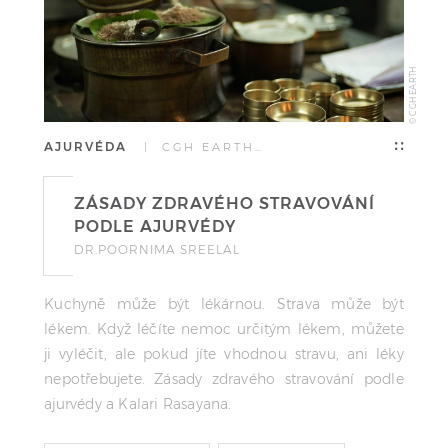
© CGH EARTH
AJURVÉDA
| CGH EARTH…
ZÁSADY ZDRAVÉHO STRAVOVÁNÍ
PODLE AJURVÉDY
DR.POORNIMA SREELAL
Kuchyně může být lékárnou. Strava může být
lékem. Když léčíte nemoc určitým lékem, můžete
ji vyléčit, ale pokud jíte vhodnou stravu, ani léky
nepotřebujete. Zásady zdravého stravování podle
ajurvédy a Kalari Rasayana.