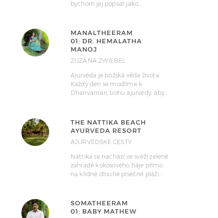
bychom jej popsat jako…
MANALTHEERAM
01: DR. HEMALATHA
MANOJ
ZUZANA ZWIEBEL
Ajurvéda je božská věda života.
Každý den se modlíme k
Dhanvantari, bohu ajurvédy, aby…
THE NATTIKA BEACH
AYURVEDA RESORT
AJURVÉDSKÉ CESTY
Nattika se nachází ve svěží zelené
zahradě kokosového háje přímo
na klidné dlouhé písečné pláži…
SOMATHEERAM
01: BABY MATHEW