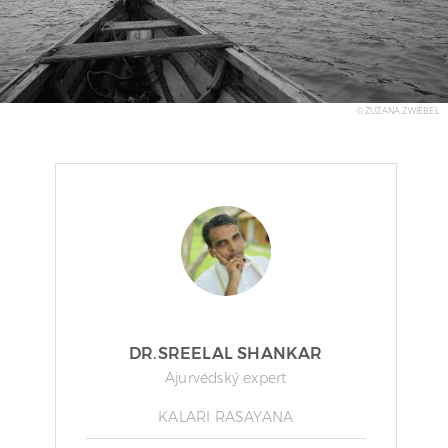
© ZUZANA ZWIEBEL
DR.SREELAL SHANKAR
Ajurvédský expert
KALARI RASAYANA