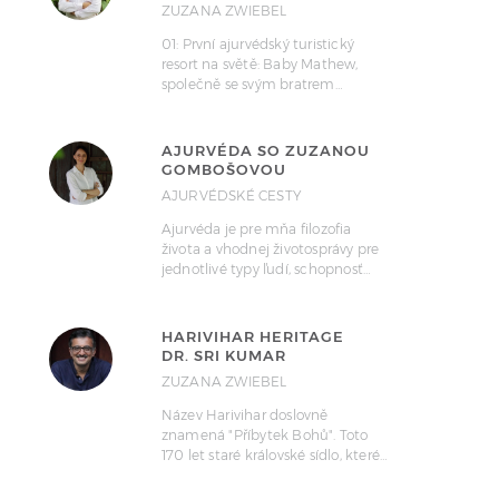
ZUZANA ZWIEBEL
01: První ajurvédský turistický
resort na světě: Baby Mathew,
společně se svým bratrem…
AJURVÉDA SO ZUZANOU
GOMBOŠOVOU
AJURVÉDSKÉ CESTY
Ajurvéda je pre mňa filozofia
života a vhodnej životosprávy pre
jednotlivé typy ľudí, schopnosť…
HARIVIHAR HERITAGE
DR. SRI KUMAR
ZUZANA ZWIEBEL
Název Harivihar doslovně
znamená "Příbytek Bohů". Toto
170 let staré královské sídlo, které…