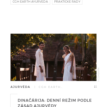
CGH EARTH AYURVEDA
PRAKTICKE RADY
JIDLO
© CGH EARTH
AJURVÉDA
| CGH EARTH…
DINAČÁRIJA: DENNÍ REŽIM PODLE
ZÁSAD AJURVÉDY