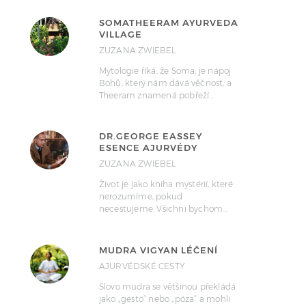
SOMATHEERAM AYURVEDA
VILLAGE
ZUZANA ZWIEBEL
Mytologie říká, že Soma, je nápoj
Bohů, který nám dává věčnost, a
Theeram znamená pobřeží…
DR.GEORGE EASSEY
ESENCE AJURVÉDY
ZUZANA ZWIEBEL
Život je jako kniha mystérií, které
nerozumíme, pokud
necestujeme. Všichni bychom…
MUDRA VIGYAN LÉČENÍ
AJURVÉDSKÉ CESTY
Slovo mudra se většinou překládá
jako „gesto“ nebo „póza“ a mohli