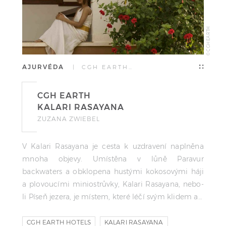
© CGH EARTH
AJURVÉDA
| CGH EARTH…
CGH EARTH
KALARI RASAYANA
ZUZANA ZWIEBEL
V Kalari Rasayana je cesta k uzdravení naplněna
mnoha objevy. Umístěna v lůně Paravur
backwaters a obklopena hustými kokosovými háji
a plovoucími miniostrůvky, Kalari Rasayana, nebo-
li Píseň jezera, je místem, které léčí svým klidem a…
CGH EARTH HOTELS
KALARI RASAYANA