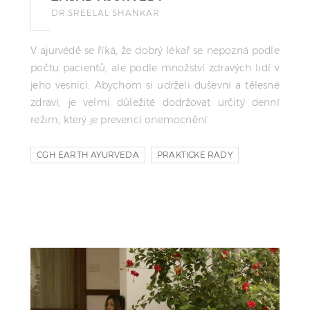
DR.SREELAL SHANKAR
V ajurvédě se říká, že dobrý lékař se nepozná podle
počtu pacientů, ale podle množství zdravých lidí v
jeho vesnici. Abychom si udrželi duševní a tělesné
zdraví, je velmi důležité dodržovat určitý denní
režim, který je prevencí onemocnění.
CGH EARTH AYURVEDA
PRAKTICKE RADY
DINACARIJA