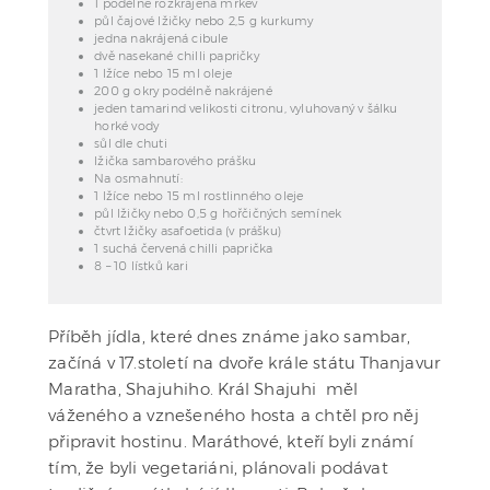
1 podélně rozkrájená mrkev
půl čajové lžičky nebo 2,5 g kurkumy
jedna nakrájená cibule
dvě nasekané chilli papričky
1 lžíce nebo 15 ml oleje
200 g okry podélně nakrájené
jeden tamarind velikosti citronu, vyluhovaný v šálku
horké vody
sůl dle chuti
lžička sambarového prášku
Na osmahnutí:
1 lžíce nebo 15 ml rostlinného oleje
půl lžičky nebo 0,5 g hořčičných semínek
čtvrt lžičky asafoetida (v prášku)
1 suchá červená chilli paprička
8 – 10 lístků kari
Příběh jídla, které dnes známe jako sambar,
začíná v 17.století na dvoře krále státu Thanjavur
Maratha, Shajuhiho. Král Shajuhi měl
váženého a vznešeného hosta a chtěl pro něj
připravit hostinu. Maráthové, kteří byli známí
tím, že byli vegetariáni, plánovali podávat