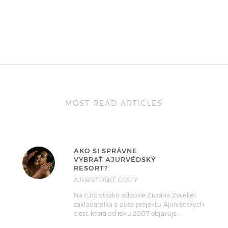
MOST READ ARTICLES
AKO SI SPRÁVNE
VYBRAŤ AJURVÉDSKÝ
RESORT?
AJURVÉDSKÉ CESTY
Na túto otázku odpovie Zuzana Zwiebel,
zakladatelka a duša projektu Ajurvédskych
ciest, ktorá od roku 2007 objavuje…