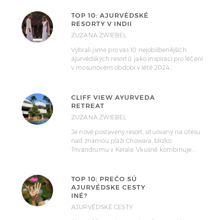
TOP 10: AJURVÉDSKÉ
RESORTY V INDII
ZUZANA ZWIEBEL
Vybrali jsme pro vás 10 nejoblíbenějších
ájurvédských resortů, jako inspiraci pro léčení
v mosunovém období v létě 2024…
CLIFF VIEW AYURVEDA
RETREAT
ZUZANA ZWIEBEL
Je nově postavený resort, situovaný na útesu
nad známou pláží Chowara, blízko
Trivandrumu v Kerale. Vkusně kombinuje…
TOP 10: PREČO SÚ
AJURVÉDSKE CESTY
INÉ?
AJURVÉDSKÉ CESTY