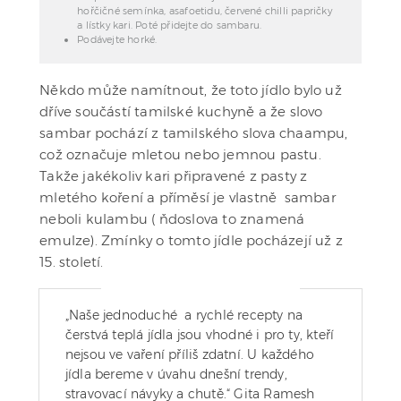
hořčičné semínka, asafoetidu, červené chilli papričky
a lístky kari. Poté přidejte do sambaru.
Podávejte horké.
Někdo může namítnout, že toto jídlo bylo už
dříve součástí tamilské kuchyně a že slovo
sambar pochází z tamilského slova chaampu,
což označuje mletou nebo jemnou pastu.
Takže jakékoliv kari připravené z pasty z
mletého koření a příměsí je vlastně sambar
neboli kulambu ( ňdoslova to znamená
emulze). Zmínky o tomto jídle pocházejí už z
15. století.
„Naše jednoduché a rychlé recepty na
čerstvá teplá jídla jsou vhodné i pro ty, kteří
nejsou ve vaření příliš zdatní. U každého
jídla bereme v úvahu dnešní trendy,
stravovací návyky a chutě.“ Gita Ramesh