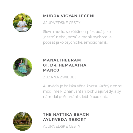
MUDRA VIGYAN LÉČENÍ
AJURVÉDSKÉ CESTY
Slovo mudra se většinou překládá jako
„gesto“ nebo „póza“ a mohli bychom jej
popsat jako psychické, emocionální…
MANALTHEERAM
01: DR. HEMALATHA
MANOJ
ZUZANA ZWIEBEL
Ajurvéda je božská věda života. Každý den se
modlíme k Dhanvantari, bohu ajurvédy, aby
nám dal požehnání k léčbě pacienta…
THE NATTIKA BEACH
AYURVEDA RESORT
AJURVÉDSKÉ CESTY