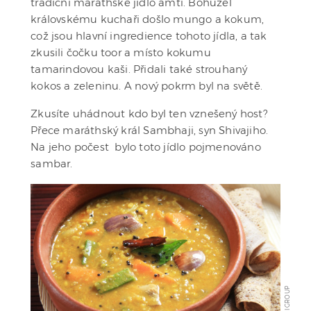
tradiční maráthské jídlo amti. Bohužel
královskému kuchaři došlo mungo a kokum,
což jsou hlavní ingredience tohoto jídla, a tak
zkusili čočku toor a místo kokumu
tamarindovou kaši. Přidali také strouhaný
kokos a zeleninu. A nový pokrm byl na světě.
Zkusíte uhádnout kdo byl ten vznešený host?
Přece maráthský král Sambhaji, syn Shivajiho.
Na jeho počest bylo toto jídlo pojmenováno
sambar.
KAIRALI GROUP