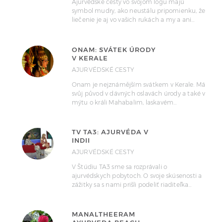
Ajurvédske cesty vo svojom logu majú
symbol mudry, ako neustálu pripomienku, že
liečenie je aj vo vašich rukách a my a ani…
ONAM: SVÁTEK ÚRODY
V KERALE
AJURVÉDSKÉ CESTY
Onam je nejznámějším svátkem v Kerale. Má
svůj původ v dávných oslavách úrody a také v
mýtu o králi Mahabalim, laskavém…
TV TA3: AJURVÉDA V
INDII
AJURVÉDSKÉ CESTY
V Štúdiu TA3 sme sa rozprávali o
ajurvédskych pobytoch. O svoje skúsenosti a
zážitky sa s nami prišli podeliť riaditeľka…
MANALTHEERAM