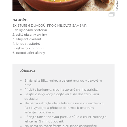
©
NAHOŘE:
EXISTUJE 6 DŮVODŮ, PROČ MILOVAT SAMBAR:
1. velký obsah proteinů
2. velký obsah vlákniny
3. silný antioxidant
4. lehce stravitelný
5. výborný k hubnutí
6. detoxikační účinky
PŘÍPRAVA:
Smíchejte lilky, mrkev a zelené mungo v tlakovém
hrnci.
Přidejte kurkumu, cibuli a zelené chilli papričky.
Zalijte 2 šálky vody a dejte vařit. Po dosažení varu
odstavte.
Na pánvi zahřejte olej a lehce na něm osmažte okru.
Pak ji vyndejte a přidejte do hrnce k ostatním
vařeným položkám.
Přidejte tamarindovou pastu a sůl dle chuti. Nechejte
lehce, asi 5 minut povařit.
Na pánvi na rozehřátém oleji lehce osmahněte