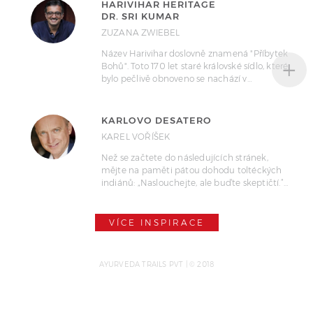
HARIVIHAR HERITAGE
DR. SRI KUMAR
ZUZANA ZWIEBEL
Název Harivihar doslovně znamená "Příbytek
+
Bohů". Toto 170 let staré královské sídlo, které
bylo pečlivě obnoveno se nachází v…
KARLOVO DESATERO
KAREL VOŘÍŠEK
Než se začtete do následujících stránek,
mějte na paměti pátou dohodu toltéckých
indiánů: „Naslouchejte, ale buďte skeptičtí.“…
VÍCE INSPIRACE
AYURVEDA TRAILS PVT | © 2018