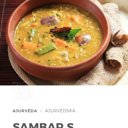
AJURVÉDA
AJURVÉDSKA…
|
SAMBAR S