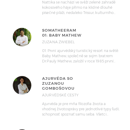
Nattika se nachází ve svěží zelené zahradě
kokosového háje přímo na klidné dlouhé
písečné pláži, nedaleko Trissur, kulturního…
SOMATHEERAM
01: BABY MATHEW
ZUZANA ZWIEBEL
01: První ajurvédský turistický resort na světě:
Baby Mathew, společně se svým bratrem
Dr.Pauly Mathew, založil v roce 1985 první…
AJURVÉDA SO
ZUZANOU
GOMBOŠOVOU
AJURVÉDSKÉ CESTY
Ajurvéda je pre mňa filozofia života a
vhodnej životosprávy pre jednotlivé typy ľudí,
schopnosť spoznať samu seba. Všetci…