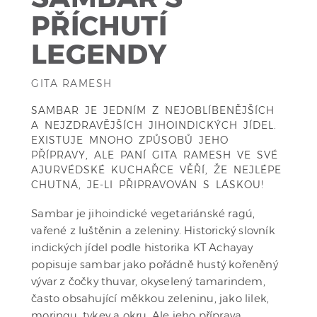
PŘÍCHUTÍ
LEGENDY
GITA RAMESH
SAMBAR JE JEDNÍM Z NEJOBLÍBENĚJŠÍCH
A NEJZDRAVĚJŠÍCH JIHOINDICKÝCH JÍDEL.
EXISTUJE MNOHO ZPŮSOBŮ JEHO
PŘÍPRAVY, ALE PANÍ GITA RAMESH VE SVÉ
AJURVÉDSKÉ KUCHAŘCE VĚŘÍ, ŽE NEJLÉPE
CHUTNÁ, JE-LI PŘIPRAVOVÁN S LÁSKOU!
Sambar je jihoindické vegetariánské ragú,
vařené z luštěnin a zeleniny. Historický slovník
indických jídel podle historika KT Achayay
popisuje sambar jako pořádně hustý kořeněný
vývar z čočky thuvar, okyselený tamarindem,
často obsahující měkkou zeleninu, jako lilek,
moringu, tykev a okru. Ale jeho příprava