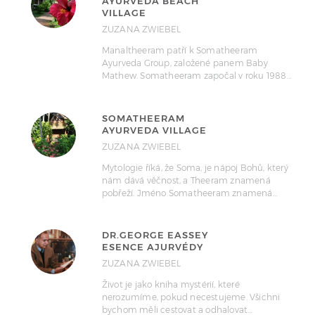
AYURVEDA BEACH
VILLAGE
ZUZANA ZWIEBEL
Manaltheeram patří k Somatheeram
Ayurveda Group, založené panem Baby
Mathew. Somatheeram započal v roku 1988…
SOMATHEERAM
AYURVEDA VILLAGE
ZUZANA ZWIEBEL
Mytologie říká, že Soma, je nápoj Bohů, který
nám dává věčnost, a Theeram znamená
pobřeží. Jméno Somatheeram znamená…
DR.GEORGE EASSEY
ESENCE AJURVÉDY
ZUZANA ZWIEBEL
Život je jako kniha mystérií, které
nerozumíme, pokud necestujeme. Všichni
bychom měli cestovat a odhalovat…