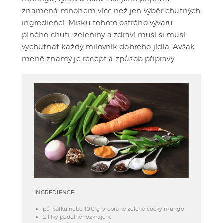
znamená mnohem více než jen výběr chutných
ingrediencí. Misku tohoto ostrého vývaru
plného chuti, zeleniny a zdraví musí si musí
vychutnat každý milovník dobrého jídla. Avšak
méně známý je recept a způsob přípravy.
INGREDIENCE:
půl šálku nebo 100 g proprané zelené čočky mungo
2 lilky podélně rozkrájené